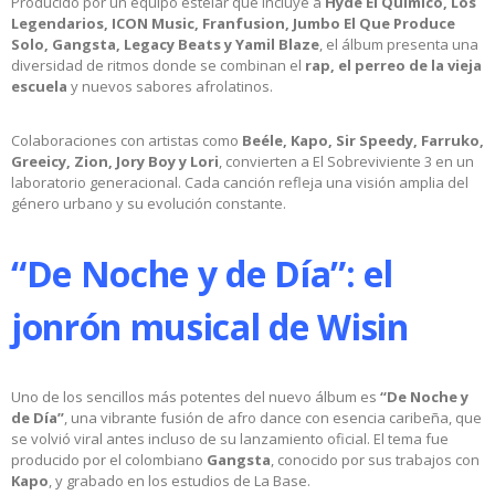
Producido por un equipo estelar que incluye a
Hyde El Químico, Los
Legendarios, ICON Music, Franfusion, Jumbo El Que Produce
Solo, Gangsta, Legacy Beats y Yamil Blaze
, el álbum presenta una
diversidad de ritmos donde se combinan el
rap, el perreo de la vieja
escuela
y nuevos sabores afrolatinos.
Colaboraciones con artistas como
Beéle, Kapo, Sir Speedy, Farruko,
Greeicy, Zion, Jory Boy y Lori
, convierten a El Sobreviviente 3 en un
laboratorio generacional. Cada canción refleja una visión amplia del
género urbano y su evolución constante.
“De Noche y de Día”: el
jonrón musical de Wisin
Uno de los sencillos más potentes del nuevo álbum es
“De Noche y
de Día”
, una vibrante fusión de afro dance con esencia caribeña, que
se volvió viral antes incluso de su lanzamiento oficial. El tema fue
producido por el colombiano
Gangsta
, conocido por sus trabajos con
Kapo
, y grabado en los estudios de La Base.