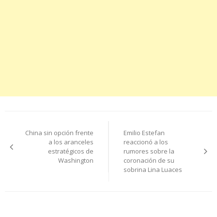
Navegación
China sin opción frente
Emilio Estefan
de
a los aranceles
reaccionó a los
estratégicos de
rumores sobre la
entradas
Washington
coronación de su
sobrina Lina Luaces