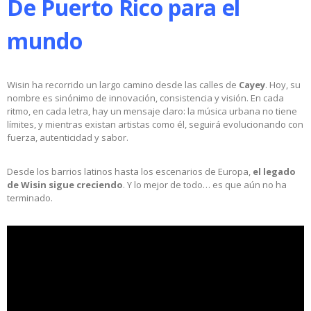
De Puerto Rico para el
mundo
Wisin ha recorrido un largo camino desde las calles de
Cayey
. Hoy, su
nombre es sinónimo de innovación, consistencia y visión. En cada
ritmo, en cada letra, hay un mensaje claro: la música urbana no tiene
límites, y mientras existan artistas como él, seguirá evolucionando con
fuerza, autenticidad y sabor.
Desde los barrios latinos hasta los escenarios de Europa,
el legado
de Wisin sigue creciendo
. Y lo mejor de todo… es que aún no ha
terminado.