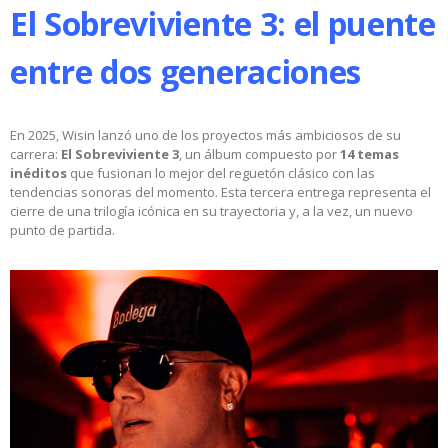
El Sobreviviente 3: el puente
entre dos generaciones
En 2025, Wisin lanzó uno de los proyectos más ambiciosos de su
carrera:
El Sobreviviente 3
, un álbum compuesto por
14 temas
inéditos
que fusionan lo mejor del reguetón clásico con las
tendencias sonoras del momento. Esta tercera entrega representa el
cierre de una trilogía icónica en su trayectoria y, a la vez, un nuevo
punto de partida.