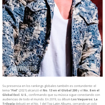
Su presencia en los rankings globales también es contundente: el
tema “
Fiel
” (2021) alcanzó el
No. 13 en el Global 200
y el
No. 8 en el
Global Excl. U.S.
, confirmando que su música sigue conectando con
audiencias de todo el mundo. En 2019, su álbum
Los Vaqueros: La
Trilogía
debutó en el No. 1 del Top Latin Albums, cerrando un ciclo