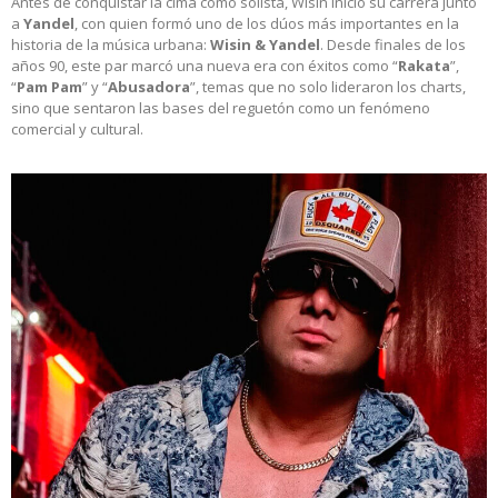
Antes de conquistar la cima como solista, Wisin inició su carrera junto
a
Yandel
, con quien formó uno de los dúos más importantes en la
historia de la música urbana:
Wisin & Yandel
. Desde finales de los
años 90, este par marcó una nueva era con éxitos como “
Rakata
”,
“
Pam Pam
” y “
Abusadora
”, temas que no solo lideraron los charts,
sino que sentaron las bases del reguetón como un fenómeno
comercial y cultural.