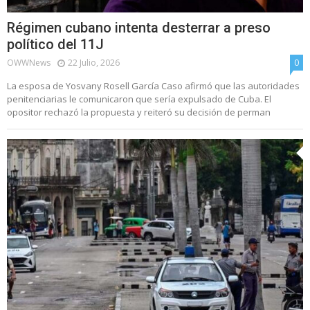
Régimen cubano intenta desterrar a preso
político del 11J
OWWNews
22 Julio, 2026
0
La esposa de Yosvany Rosell García Caso afirmó que las autoridades
penitenciarias le comunicaron que sería expulsado de Cuba. El
opositor rechazó la propuesta y reiteró su decisión de perman