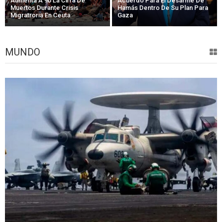
Aumenta A 90 La Cifra De
Acuerdo Para El Desarme De
Muertos Durante Crisis
Hamás Dentro De Su Plan Para
Migratroria En Ceuta
Gaza
MUNDO