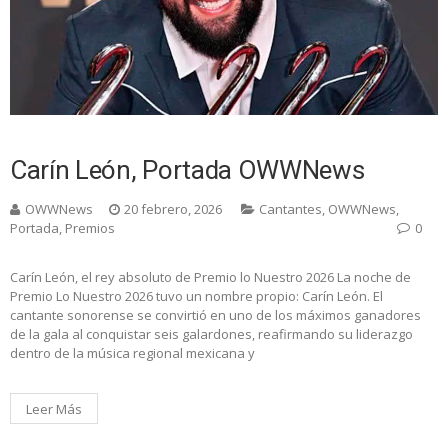
Carín León, Portada OWWNews
OWWNews
20 febrero, 2026
Cantantes
,
OWWNews
,
Portada
,
Premios
0
Carín León, el rey absoluto de Premio lo Nuestro 2026 La noche de
Premio Lo Nuestro 2026 tuvo un nombre propio: Carín León. El
cantante sonorense se convirtió en uno de los máximos ganadores
de la gala al conquistar seis galardones, reafirmando su liderazgo
dentro de la música regional mexicana y
Leer Más