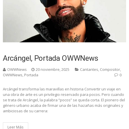
Arcángel, Portada OWWNews
OWWNews
20 noviembre, 2025
Cantantes
,
Compositor
,
OWWNews
,
Portada
0
Arcángel transforma las maravillas en historia Convertir un viaje en
una obra de arte es un privilegio reservado para pocos. Pero cuando
se trata de Arcángel, la palabra “pocos” se queda corta. El pionero del
género urbano acaba de firmar una de las hazañas más originales y
ambiciosas de su carrera:
Leer Más