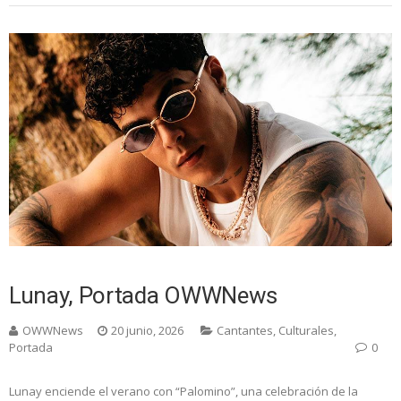
Lunay, Portada OWWNews
OWWNews
20 junio, 2026
Cantantes
,
Culturales
,
Portada
0
Lunay enciende el verano con “Palomino”, una celebración de la