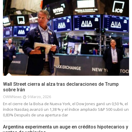
Wall Street cierra al alza tras declaraciones de Trump
sobre Irán
OWWNews
9 Marzo, 2026
En el cierre de la Bolsa de Nueva York, el Dow Jones ganó un 0,50 %, el
índice Nasdaq avanzó un 1,38 % y el índice ampliado S&P 500 subió un
0,83% Después de una apertura clar
Argentina experimenta un auge en créditos hipotecarios y