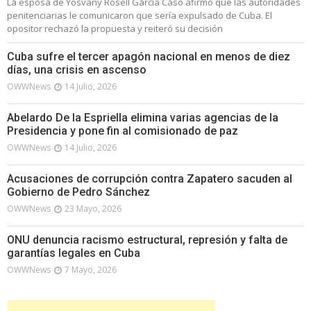
La esposa de Yosvany Rosell García Caso afirmó que las autoridades
penitenciarias le comunicaron que sería expulsado de Cuba. El
opositor rechazó la propuesta y reiteró su decisión
Cuba sufre el tercer apagón nacional en menos de diez
días, una crisis en ascenso
OWWNews
14 Julio, 2026
Abelardo De la Espriella elimina varias agencias de la
Presidencia y pone fin al comisionado de paz
OWWNews
14 Julio, 2026
Acusaciones de corrupción contra Zapatero sacuden al
Gobierno de Pedro Sánchez
OWWNews
23 Mayo, 2026
ONU denuncia racismo estructural, represión y falta de
garantías legales en Cuba
OWWNews
7 Mayo, 2026