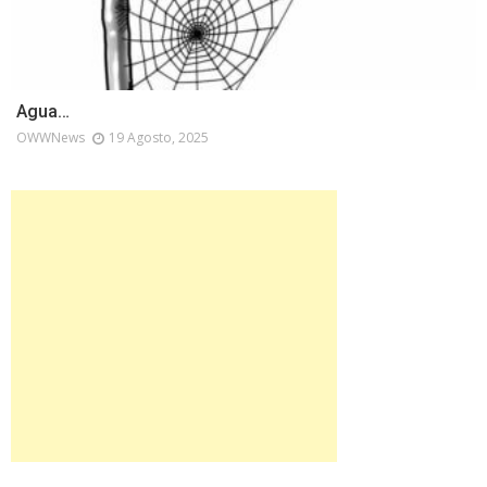
Agua…
OWWNews
19 Agosto, 2025