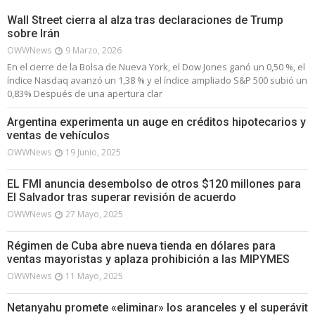
Wall Street cierra al alza tras declaraciones de Trump
sobre Irán
OWWNews
9 Marzo, 2026
En el cierre de la Bolsa de Nueva York, el Dow Jones ganó un 0,50 %, el
índice Nasdaq avanzó un 1,38 % y el índice ampliado S&P 500 subió un
0,83% Después de una apertura clar
Argentina experimenta un auge en créditos hipotecarios y
ventas de vehículos
OWWNews
19 Junio, 2025
EL FMI anuncia desembolso de otros $120 millones para
El Salvador tras superar revisión de acuerdo
OWWNews
27 Mayo, 2025
Régimen de Cuba abre nueva tienda en dólares para
ventas mayoristas y aplaza prohibición a las MIPYMES
OWWNews
11 Mayo, 2025
Netanyahu promete «eliminar» los aranceles y el superávit