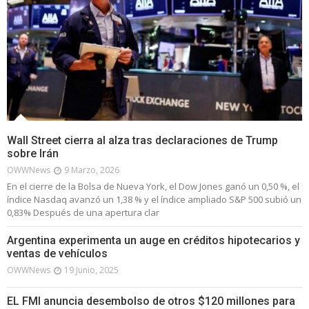
Wall Street cierra al alza tras declaraciones de Trump
sobre Irán
OWWNews
9 Marzo, 2026
En el cierre de la Bolsa de Nueva York, el Dow Jones ganó un 0,50 %, el
índice Nasdaq avanzó un 1,38 % y el índice ampliado S&P 500 subió un
0,83% Después de una apertura clar
Argentina experimenta un auge en créditos hipotecarios y
ventas de vehículos
OWWNews
19 Junio, 2025
EL FMI anuncia desembolso de otros $120 millones para