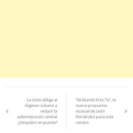
Navegación
La crisis obliga al
“Mi Mundo Eres Tú”, la
de
régimen cubano a
nueva propuesta
reducir la
musical de León
entradas
administración central
Fernández para este
¿Despidos en puerta?
verano