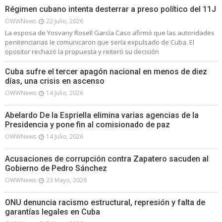
Régimen cubano intenta desterrar a preso político del 11J
OWWNews
22 Julio, 2026
La esposa de Yosvany Rosell García Caso afirmó que las autoridades
penitenciarias le comunicaron que sería expulsado de Cuba. El
opositor rechazó la propuesta y reiteró su decisión
Cuba sufre el tercer apagón nacional en menos de diez
días, una crisis en ascenso
OWWNews
14 Julio, 2026
Abelardo De la Espriella elimina varias agencias de la
Presidencia y pone fin al comisionado de paz
OWWNews
14 Julio, 2026
Acusaciones de corrupción contra Zapatero sacuden al
Gobierno de Pedro Sánchez
OWWNews
23 Mayo, 2026
ONU denuncia racismo estructural, represión y falta de
garantías legales en Cuba