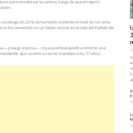
ezes para encabezar la cartera, luego de que el rapero
tación.
a socióloga en 2019, se ha hecho evidente el nivel de cercanía
U
a se ha convertido en un factor central en la vida del Partido de
3
m
via —y luego esposa—, cuya juventud ayudó a mostrar una
O
presidente, que asumió su tercer mandato a los 77 años.
L
e
r
U
a
U
y
O
L
l
O