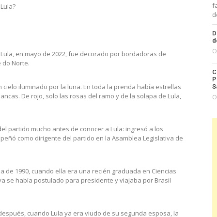
f
 Lula?
d
D
d
O
n Lula, en mayo de 2022, fue decorado por bordadoras de
e do Norte.
C
P
 cielo iluminado por la luna. En toda la prenda había estrellas
S
lancas. De rojo, solo las rosas del ramo y de la solapa de Lula,
O
e del partido mucho antes de conocer a Lula: ingresó a los
peñó como dirigente del partido en la Asamblea Legislativa de
a de 1990, cuando ella era una recién graduada en Ciencias
ya se había postulado para presidente y viajaba por Brasil
espués, cuando Lula ya era viudo de su segunda esposa, la