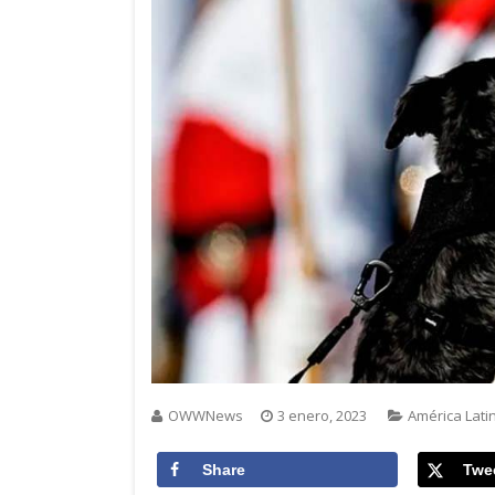
OWWNews
3 enero, 2023
América Lati
Share
Twe