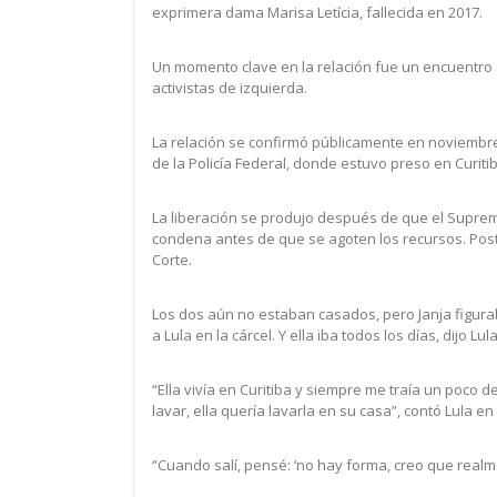
exprimera dama Marisa Letícia, fallecida en 2017.
Un momento clave en la relación fue un encuentro 
activistas de izquierda.
La relación se confirmó públicamente en noviembre
de la Policía Federal, donde estuvo preso en Curiti
La liberación se produjo después de que el Supremo
condena antes de que se agoten los recursos. Post
Corte.
Los dos aún no estaban casados, pero Janja figurab
a Lula en la cárcel. Y ella iba todos los días, dijo Lu
“Ella vivía en Curitiba y siempre me traía un poco
lavar, ella quería lavarla en su casa”, contó Lula e
“Cuando salí, pensé: ‘no hay forma, creo que real