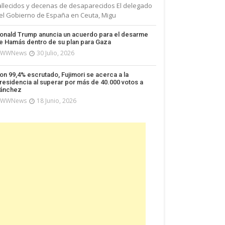
allecidos y decenas de desaparecidos El delegado
el Gobierno de España en Ceuta, Migu
onald Trump anuncia un acuerdo para el desarme
e Hamás dentro de su plan para Gaza
WWNews
30 Julio, 2026
on 99,4% escrutado, Fujimori se acerca a la
residencia al superar por más de 40.000 votos a
ánchez
WWNews
18 Junio, 2026