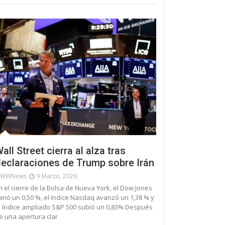
all Street cierra al alza tras
eclaraciones de Trump sobre Irán
WWNews
9 Marzo, 2026
n el cierre de la Bolsa de Nueva York, el Dow Jones
anó un 0,50 %, el índice Nasdaq avanzó un 1,38 % y
l índice ampliado S&P 500 subió un 0,83% Después
e una apertura clar