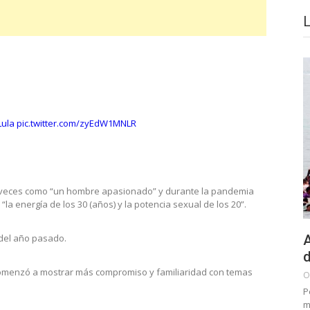
Lula
pic.twitter.com/zyEdW1MNLR
as veces como “un hombre apasionado” y durante la pandemia
la energía de los 30 (años) y la potencia sexual de los 20”.
A
 del año pasado.
d
comenzó a mostrar más compromiso y familiaridad con temas
O
P
m