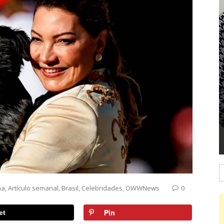
B
na
,
Artículo semanal
,
Brasil
,
Celebridades
,
OWWNews
0
et
Pin