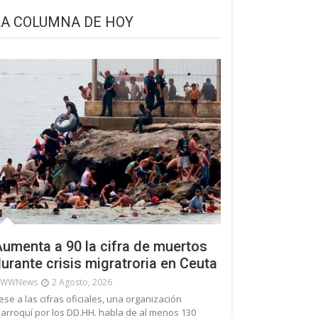
LA COLUMNA DE HOY
umenta a 90 la cifra de muertos
urante crisis migratroria en Ceuta
WWNews
2 Agosto, 2026
ese a las cifras oficiales, una organización
arroquí por los DD.HH. habla de al menos 130