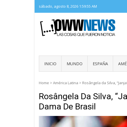
Skip
sábado, agosto 8, 2026
1:59:56 AM
to
content
LAS 
OWW
INICIO
MUNDO
ESPAÑA
AMÉ
Home
>
América Latina
>
Rosângela da Silva, “Janj
Rosângela Da Silva, “J
Dama De Brasil