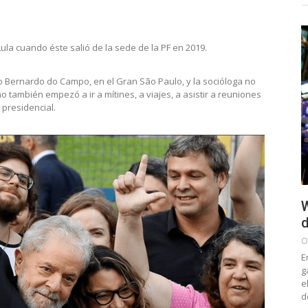
ula cuando éste salió de la sede de la PF en 2019.
 Bernardo do Campo, en el Gran São Paulo, y la socióloga no
o también empezó a ir a mítines, a viajes, a asistir a reuniones
 presidencial.
W
d
O
E
g
e
d