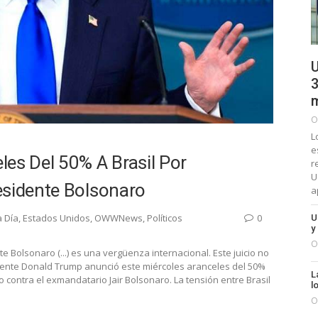
U
3
m
O
L
e
es Del 50% A Brasil Por
r
U
esidente Bolsonaro
a
a Día
,
Estados Unidos
,
OWWNews
,
Políticos
0
U
y
O
e Bolsonaro (...) es una vergüenza internacional. Este juicio no
idente Donald Trump anunció este miércoles aranceles del 50%
L
io contra el exmandatario Jair Bolsonaro. La tensión entre Brasil
l
O