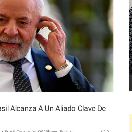
B
sil Alcanza A Un Aliado Clave De
na
,
Brasil
,
Corrupción
,
OWWNews
,
Políticos
0