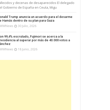
allecidos y decenas de desaparecidos El delegado
el Gobierno de España en Ceuta, Migu
onald Trump anuncia un acuerdo para el desarme
e Hamás dentro de su plan para Gaza
WWNews
30 Julio, 2026
on 99,4% escrutado, Fujimori se acerca a la
residencia al superar por más de 40.000 votos a
ánchez
WWNews
18 Junio, 2026