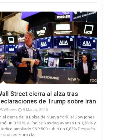
all Street cierra al alza tras
eclaraciones de Trump sobre Irán
WWNews
9 Marzo, 2026
n el cierre de la Bolsa de Nueva York, el Dow Jones
anó un 0,50 %, el índice Nasdaq avanzó un 1,38 % y
l índice ampliado S&P 500 subió un 0,83% Después
e una apertura clar