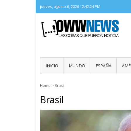
Skip
jueves, agosto 6, 2026
12:42:26 PM
to
content
LAS 
OWW
INICIO
MUNDO
ESPAÑA
AMÉ
Home
>
Brasil
Brasil