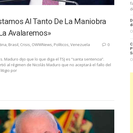
f
d
estamos Al Tanto De La Maniobra
D
d
 La Avalaremos»
O
C
tina
,
Brasil
,
Crisis
,
OWWNews
,
Políticos
,
Venezuela
0
P
S
s. Maduro dijo que lo que diga el TSJ es “santa sentencia”.
O
virtió al régimen de Nicolás Maduro que no aceptará el fallo del
itigio por