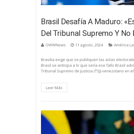
Brasil Desafía A Maduro: «
Del Tribunal Supremo Y No
OWWNews
11 agosto, 2024
América La
Brasilia exige que se publiquen las actas electorale
Brasil se anticipa a lo que sería ese fallo Brasil ad
Tribunal Supremo de Justicia (TSJ) venezolano en el l
Leer Más