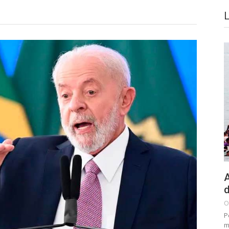
A
d
O
P
m