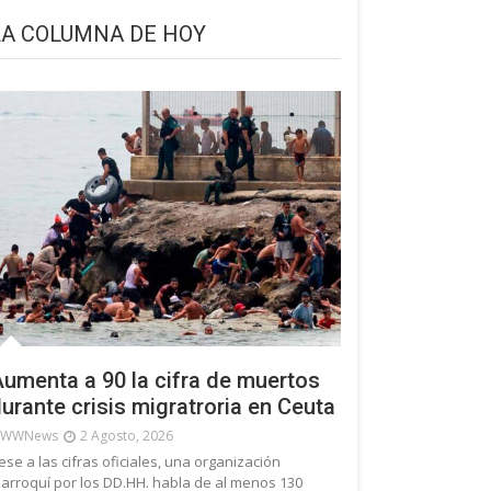
LA COLUMNA DE HOY
umenta a 90 la cifra de muertos
urante crisis migratroria en Ceuta
WWNews
2 Agosto, 2026
ese a las cifras oficiales, una organización
arroquí por los DD.HH. habla de al menos 130