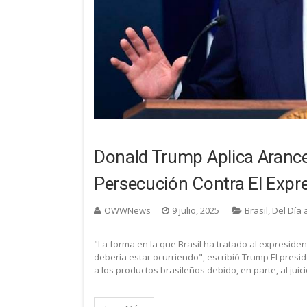
Donald Trump Aplica Arancel
Persecución Contra El Expr
OWWNews
9 julio, 2025
Brasil
,
Del Día 
"La forma en la que Brasil ha tratado al expresident
debería estar ocurriendo", escribió Trump El pres
a los productos brasileños debido, en parte, al juic