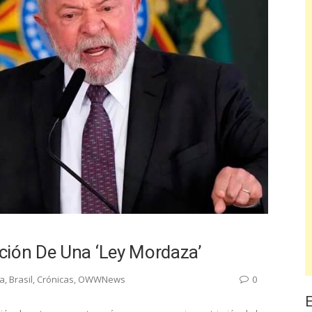
ción De Una ‘ley Mordaza’
na
,
Brasil
,
Crónicas
,
OWWNews
0