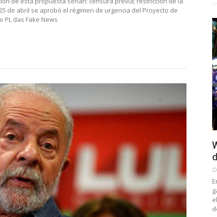
ión de esta propuesta serían: censura previa; restricción de la
 25 de abril se aprobó el régimen de urgencia del Proyecto de
omo PL das Fake News
W
d
O
E
g
e
d