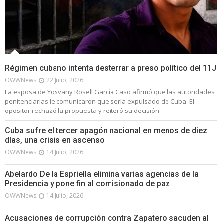
Régimen cubano intenta desterrar a preso político del 11J
OWWNews
22 Julio, 2026
La esposa de Yosvany Rosell García Caso afirmó que las autoridades
penitenciarias le comunicaron que sería expulsado de Cuba. El
opositor rechazó la propuesta y reiteró su decisión
Cuba sufre el tercer apagón nacional en menos de diez
días, una crisis en ascenso
OWWNews
14 Julio, 2026
Abelardo De la Espriella elimina varias agencias de la
Presidencia y pone fin al comisionado de paz
OWWNews
14 Julio, 2026
Acusaciones de corrupción contra Zapatero sacuden al