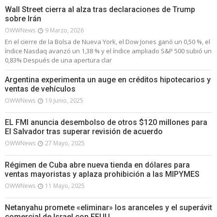
Wall Street cierra al alza tras declaraciones de Trump
sobre Irán
OWWNews
9 Marzo, 2026
En el cierre de la Bolsa de Nueva York, el Dow Jones ganó un 0,50 %, el
índice Nasdaq avanzó un 1,38 % y el índice ampliado S&P 500 subió un
0,83% Después de una apertura clar
Argentina experimenta un auge en créditos hipotecarios y
ventas de vehículos
OWWNews
19 Junio, 2025
EL FMI anuncia desembolso de otros $120 millones para
El Salvador tras superar revisión de acuerdo
OWWNews
27 Mayo, 2025
Régimen de Cuba abre nueva tienda en dólares para
ventas mayoristas y aplaza prohibición a las MIPYMES
OWWNews
11 Mayo, 2025
Netanyahu promete «eliminar» los aranceles y el superávit
comercial de Israel con EEUU