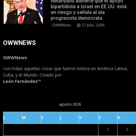
Netanyahu advierte que el apoyo
bipartidista a Israel en EE.UU. está
en riesgo y señala al ala
progresista demócrata
OWWNews
27 Julio, 2026
OWWNEWS
OWWNews
con todas aquellas cosas que fueron noticia en América Latina,
Cuba, y el Mundo. Creado por
León Fernández™
agosto 2026
L
M
X
J
V
S
D
1
2