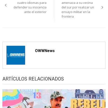
de
cuatro idiomas para
amenaza a su vecina
defender su inocencia
del sur por realizar un
entradas
ante el exterior
ensayo militar en la
frontera
OWWNews
ARTÍCULOS RELACIONADOS