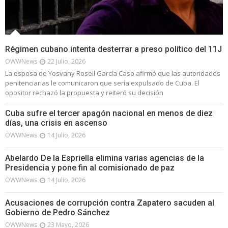
Régimen cubano intenta desterrar a preso político del 11J
OWWNews
22 Julio, 2026
La esposa de Yosvany Rosell García Caso afirmó que las autoridades
penitenciarias le comunicaron que sería expulsado de Cuba. El
opositor rechazó la propuesta y reiteró su decisión
Cuba sufre el tercer apagón nacional en menos de diez
días, una crisis en ascenso
OWWNews
14 Julio, 2026
Abelardo De la Espriella elimina varias agencias de la
Presidencia y pone fin al comisionado de paz
OWWNews
14 Julio, 2026
Acusaciones de corrupción contra Zapatero sacuden al
Gobierno de Pedro Sánchez
OWWNews
23 Mayo, 2026