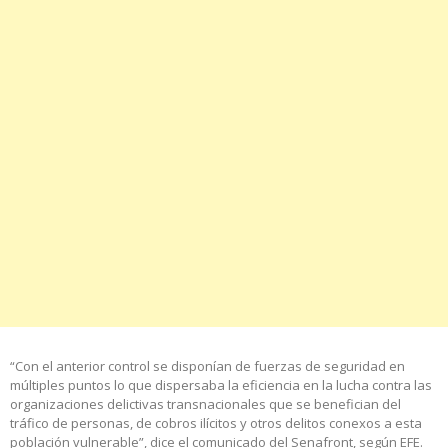
“Con el anterior control se disponían de fuerzas de seguridad en
múltiples puntos lo que dispersaba la eficiencia en la lucha contra las
organizaciones delictivas transnacionales que se benefician del
tráfico de personas, de cobros ilícitos y otros delitos conexos a esta
población vulnerable”, dice el comunicado del Senafront, según EFE.