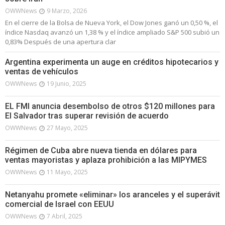
OWWNews
9 Marzo, 2026
En el cierre de la Bolsa de Nueva York, el Dow Jones ganó un 0,50 %, el
índice Nasdaq avanzó un 1,38 % y el índice ampliado S&P 500 subió un
0,83% Después de una apertura clar
Argentina experimenta un auge en créditos hipotecarios y
ventas de vehículos
OWWNews
19 Junio, 2025
EL FMI anuncia desembolso de otros $120 millones para
El Salvador tras superar revisión de acuerdo
OWWNews
27 Mayo, 2025
Régimen de Cuba abre nueva tienda en dólares para
ventas mayoristas y aplaza prohibición a las MIPYMES
OWWNews
11 Mayo, 2025
Netanyahu promete «eliminar» los aranceles y el superávit
comercial de Israel con EEUU
OWWNews
7 Abril, 2025