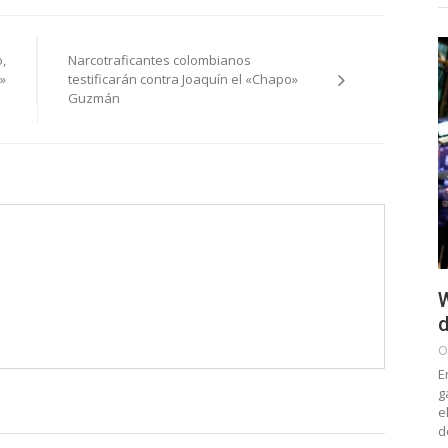
,
Narcotraficantes colombianos
»
testificarán contra Joaquín el «Chapo»
Guzmán
W
d
O
E
g
e
d