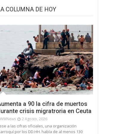
LA COLUMNA DE HOY
umenta a 90 la cifra de muertos
urante crisis migratroria en Ceuta
WWNews
2 Agosto, 2026
ese a las cifras oficiales, una organización
arroquí por los DD.HH. habla de al menos 130