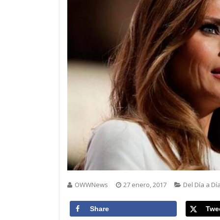
OWWNews
27 enero, 2017
Del Día a Dí
Share
Twe