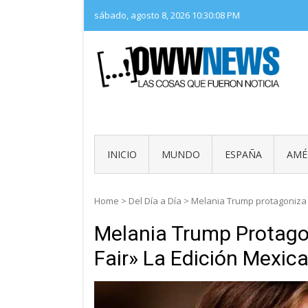
Skip
sábado, agosto 8, 2026
10:30:09 PM
to
content
LAS 
OWW
INICIO
MUNDO
ESPAÑA
AMÉ
Home
>
Del Día a Día
>
Melania Trump protagoniza l
Melania Trump Protago
Fair» La Edición Mexic