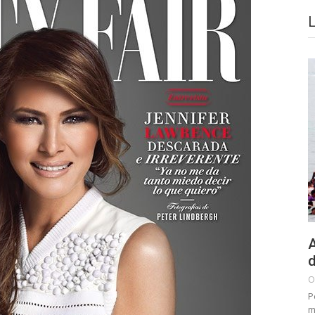
A
d
O
P
m