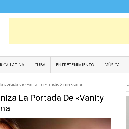
COSAS QUE FUERON NOTICIA
News
RICA LATINA
CUBA
ENTRETENIMIENTO
MÚSICA
a portada de «Vanity Fair» la edición mexicana
niza La Portada De «Vanity
ana