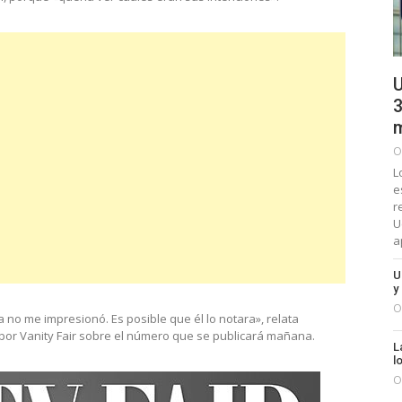
U
3
m
O
L
e
r
U
a
U
y
O
no me impresionó. Es posible que él lo notara», relata
por Vanity Fair sobre el número que se publicará mañana.
L
l
O