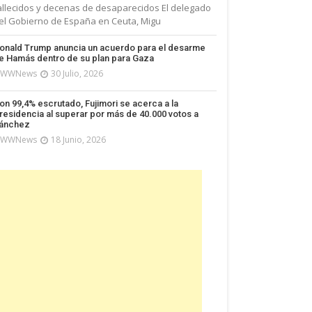
allecidos y decenas de desaparecidos El delegado
el Gobierno de España en Ceuta, Migu
onald Trump anuncia un acuerdo para el desarme
e Hamás dentro de su plan para Gaza
WWNews
30 Julio, 2026
on 99,4% escrutado, Fujimori se acerca a la
residencia al superar por más de 40.000 votos a
ánchez
WWNews
18 Junio, 2026