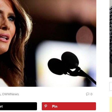
B
a
,
OWWNews
0
et
Pin