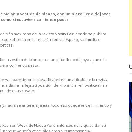
 Melania vestida de blanco, con un plato lleno de joyas
r como si estuviera comiendo pasta
dición mexicana de la revista Vanity Fair, donde se publica
 que ahonda en la relación con su esposo, su familia e
téticas.
nia vestida de blanco, con un plato lleno de joyas que ella
uviera comiendo pasta.
ue ya aparecieron el pasado abril en un artículo de la revista
mera dama refleja su posición de «no entrar en política ni en
upa de esas cosas».
a y nadie se enterará jamás, todo eso queda entre mi marido y
a Fashion Week de Nueva York. Entonces no le quiso dar su
l, porque «quería ver cuáles eran sus intenciones».