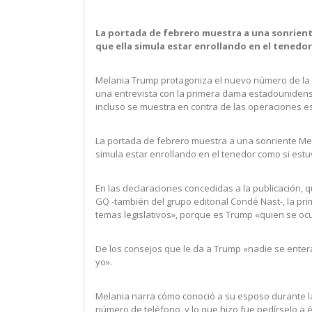
La portada de febrero muestra a una sonriente
que ella simula estar enrollando en el tenedo
Melania Trump protagoniza el nuevo número de la e
una entrevista con la primera dama estadounidense
incluso se muestra en contra de las operaciones es
La portada de febrero muestra a una sonriente Mela
simula estar enrollando en el tenedor como si est
En las declaraciones concedidas a la publicación, q
GQ -también del grupo editorial Condé Nast-, la pri
temas legislativos», porque es Trump «quien se oc
De los consejos que le da a Trump «nadie se enter
yo».
Melania narra cómo conoció a su esposo durante l
número de teléfono, y lo que hizo fue pedírselo a é