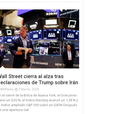
all Street cierra al alza tras
eclaraciones de Trump sobre Irán
WWNews
9 Marzo, 2026
n el cierre de la Bolsa de Nueva York, el Dow Jones
anó un 0,50 %, el índice Nasdaq avanzó un 1,38 % y
l índice ampliado S&P 500 subió un 0,83% Después
e una apertura clar