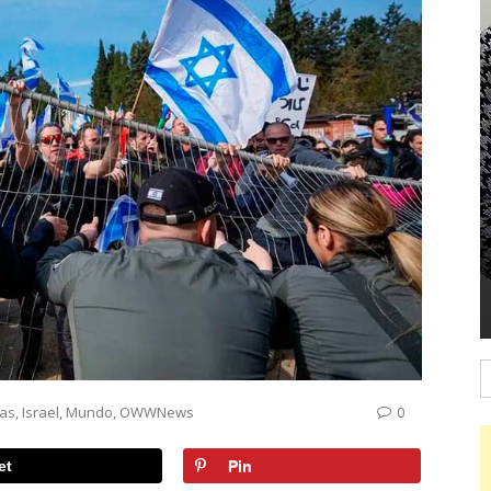
B
cas
,
Israel
,
Mundo
,
OWWNews
0
et
Pin