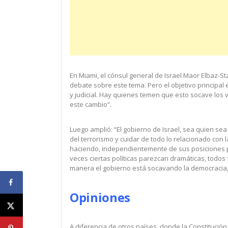
En Miami, el cónsul general de Israel Maor Elbaz-
debate sobre este tema. Pero el objetivo principal es
y judicial. Hay quienes temen que esto socave los v
este cambio”.
Luego amplió: “El gobierno de Israel, sea quien sea 
del terrorismo y cuidar de todo lo relacionado con l
haciendo, independientemente de sus posiciones po
veces ciertas políticas parezcan dramáticas, todos
manera el gobierno está socavando la democracia, 
Opiniones
A diferencia de otros países, donde la Constitución 