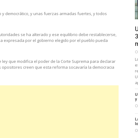
y democrático, y unas fuerzas armadas fuertes, y todos
U
utoridades se ha alterado y ese equilibrio debe restablecerse,
3
ea expresada por el gobierno elegido por el pueblo pueda
m
O
L
de ley que modifica el poder de la Corte Suprema para declarar
e
os opositores creen que esta reforma socavaría la democracia
r
U
a
U
y
O
L
l
O