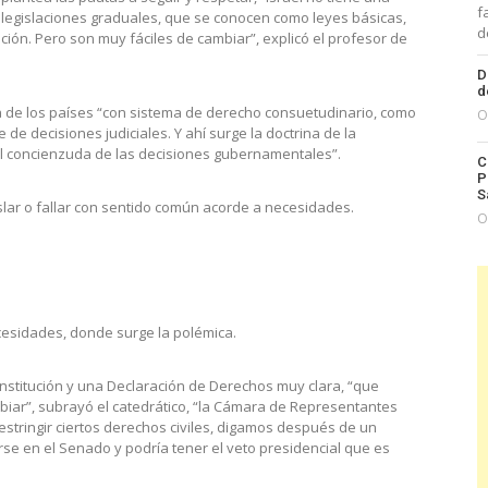
f
a legislaciones graduales, que se conocen como leyes básicas,
d
ción. Pero son muy fáciles de cambiar”, explicó el profesor de
.
D
d
a de los países “con sistema de derecho consuetudinario, como
O
e de decisiones judiciales. Y ahí surge la doctrina de la
ial concienzuda de las decisiones gubernamentales”.
C
P
S
islar o fallar con sentido común acorde a necesidades.
O
cesidades, donde surge la polémica.
nstitución y una Declaración de Derechos muy clara, “que
biar”, subrayó el catedrático, “la Cámara de Representantes
stringir ciertos derechos civiles, digamos después de un
rse en el Senado y podría tener el veto presidencial que es