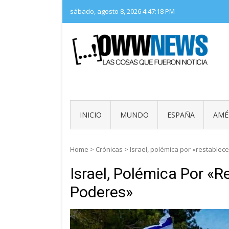
Skip
sábado, agosto 8, 2026
4:47:19 PM
to
content
LAS 
OWW
INICIO
MUNDO
ESPAÑA
AMÉ
Home
>
Crónicas
>
Israel, polémica por «restable
Israel, Polémica Por «
Poderes»