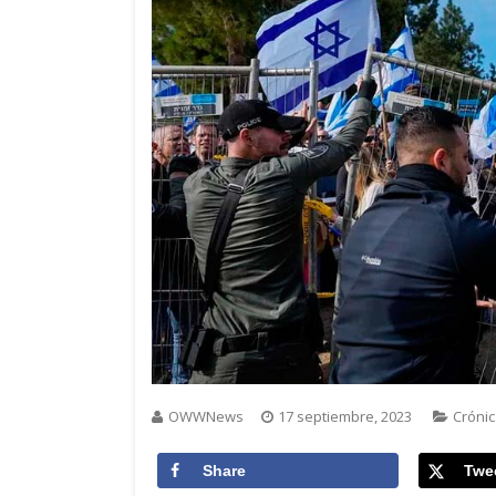
OWWNews
17 septiembre, 2023
Cróni
Share
Twe