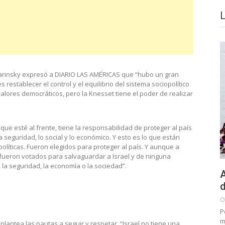
Starinsky expresó a DIARIO LAS AMÉRICAS que “hubo un gran
 restablecer el control y el equilibrio del sistema sociopolítico
alores democráticos, pero la Knesset tiene el poder de realizar
que esté al frente, tiene la responsabilidad de proteger al país
a seguridad, lo social y lo económico. Y esto es lo que están
líticas. Fueron elegidos para proteger al país. Y aunque a
 fueron votados para salvaguardar a Israel y de ninguna
la seguridad, la economía o la sociedad”.
A
d
O
P
m
plantea las pautas a seguir y respetar, “Israel no tiene una