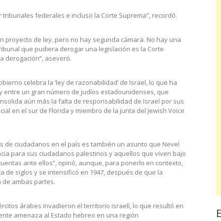
tribunales federales e incluso la Corte Suprema”, recordó.
 un proyecto de ley, pero no hay segunda cámara. No hay una
tribunal que pudiera derogar una legislación es la Corte
ría derogación”, aseveró.
bierno celebra la ‘ley de razonabilidad’ de Israel, lo que ha
y entre un gran número de judíos estadounidenses, que
onsolida aún más la falta de responsabilidad de Israel por sus
social en el sur de Florida y miembro de la junta del Jewish Voice
os de ciudadanos en el país es también un asunto que Nevel
acia para sus ciudadanos palestinos y aquellos que viven bajo
cuentas ante ellos”, opinó, aunque, para ponerlo en contexto,
a de siglos y se intensificó en 1947, después de que la
ca de ambas partes.
rcitos árabes invadieron el territorio israelí, lo que resultó en
istente amenaza al Estado hebreo en una región