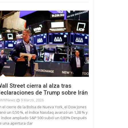
all Street cierra al alza tras
eclaraciones de Trump sobre Irán
WWNews
9 Marzo, 2026
n el cierre de la Bolsa de Nueva York, el Dow Jones
anó un 0,50 %, el índice Nasdaq avanzó un 1,38 % y
l índice ampliado S&P 500 subió un 0,83% Después
e una apertura clar