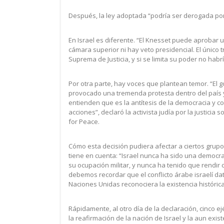
Después, la ley adoptada “podría ser derogada por 
En Israel es diferente. “El Knesset puede aprobar
cámara superior ni hay veto presidencial. El único 
Suprema de Justicia, y si se limita su poder no hab
Por otra parte, hay voces que plantean temor. “El go
provocado una tremenda protesta dentro del país 
entienden que es la antítesis de la democracia y c
acciones”, declaró la activista judía por la justicia 
for Peace.
Cómo esta decisión pudiera afectar a ciertos grup
tiene en cuenta: “Israel nunca ha sido una democr
su ocupación militar, y nunca ha tenido que rendir 
debemos recordar que el conflicto árabe israelí dat
Naciones Unidas reconociera la existencia históri
Rápidamente, al otro día de la declaración, cinco ejé
la reafirmación de la nación de Israel y la aun ex