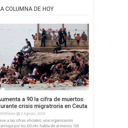
LA COLUMNA DE HOY
umenta a 90 la cifra de muertos
urante crisis migratroria en Ceuta
WWNews
2 Agosto, 2026
ese a las cifras oficiales, una organización
arroquí por los DD.HH. habla de al menos 130