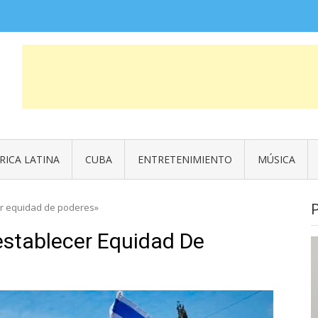
COSAS QUE FUERON NOTICIA
News
RICA LATINA
CUBA
ENTRETENIMIENTO
MÚSICA
cer equidad de poderes»
restablecer Equidad De