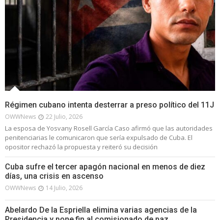
Régimen cubano intenta desterrar a preso político del 11J
OWWNews
22 Julio, 2026
La esposa de Yosvany Rosell García Caso afirmó que las autoridades
penitenciarias le comunicaron que sería expulsado de Cuba. El
opositor rechazó la propuesta y reiteró su decisión
Cuba sufre el tercer apagón nacional en menos de diez
días, una crisis en ascenso
OWWNews
14 Julio, 2026
Abelardo De la Espriella elimina varias agencias de la
Presidencia y pone fin al comisionado de paz