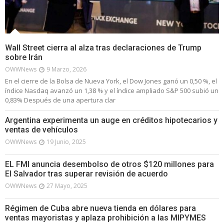
Wall Street cierra al alza tras declaraciones de Trump
sobre Irán
OWWNews
9 Marzo, 2026
En el cierre de la Bolsa de Nueva York, el Dow Jones ganó un 0,50 %, el
índice Nasdaq avanzó un 1,38 % y el índice ampliado S&P 500 subió un
0,83% Después de una apertura clar
Argentina experimenta un auge en créditos hipotecarios y
ventas de vehículos
OWWNews
19 Junio, 2025
EL FMI anuncia desembolso de otros $120 millones para
El Salvador tras superar revisión de acuerdo
OWWNews
27 Mayo, 2025
Régimen de Cuba abre nueva tienda en dólares para
ventas mayoristas y aplaza prohibición a las MIPYMES