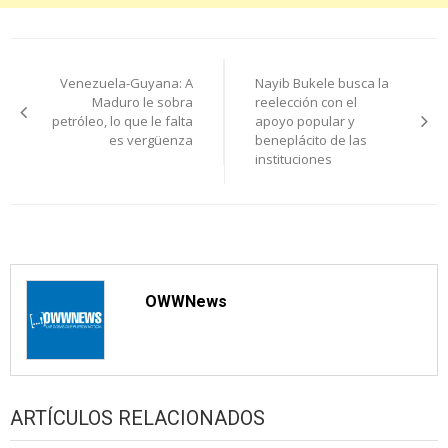
Navegación
Venezuela-Guyana: A
Nayib Bukele busca la
de
Maduro le sobra
reelección con el
petróleo, lo que le falta
apoyo popular y
entradas
es vergüenza
beneplácito de las
instituciones
OWWNews
ARTÍCULOS RELACIONADOS