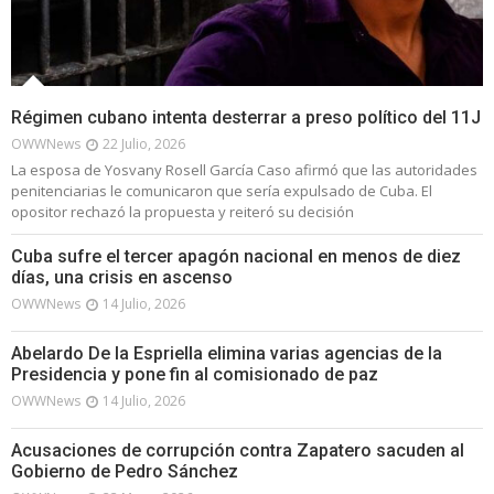
Régimen cubano intenta desterrar a preso político del 11J
OWWNews
22 Julio, 2026
La esposa de Yosvany Rosell García Caso afirmó que las autoridades
penitenciarias le comunicaron que sería expulsado de Cuba. El
opositor rechazó la propuesta y reiteró su decisión
Cuba sufre el tercer apagón nacional en menos de diez
días, una crisis en ascenso
OWWNews
14 Julio, 2026
Abelardo De la Espriella elimina varias agencias de la
Presidencia y pone fin al comisionado de paz
OWWNews
14 Julio, 2026
Acusaciones de corrupción contra Zapatero sacuden al
Gobierno de Pedro Sánchez