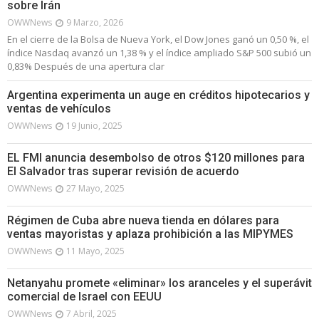
sobre Irán
OWWNews
9 Marzo, 2026
En el cierre de la Bolsa de Nueva York, el Dow Jones ganó un 0,50 %, el
índice Nasdaq avanzó un 1,38 % y el índice ampliado S&P 500 subió un
0,83% Después de una apertura clar
Argentina experimenta un auge en créditos hipotecarios y
ventas de vehículos
OWWNews
19 Junio, 2025
EL FMI anuncia desembolso de otros $120 millones para
El Salvador tras superar revisión de acuerdo
OWWNews
27 Mayo, 2025
Régimen de Cuba abre nueva tienda en dólares para
ventas mayoristas y aplaza prohibición a las MIPYMES
OWWNews
11 Mayo, 2025
Netanyahu promete «eliminar» los aranceles y el superávit
comercial de Israel con EEUU
OWWNews
7 Abril, 2025