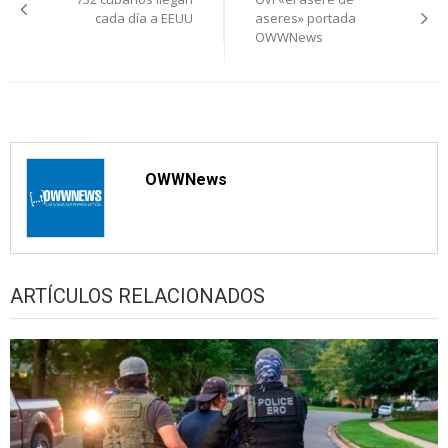
de
cada día a EEUU
aseres» portada
OWWNews
entradas
OWWNews
ARTÍCULOS RELACIONADOS