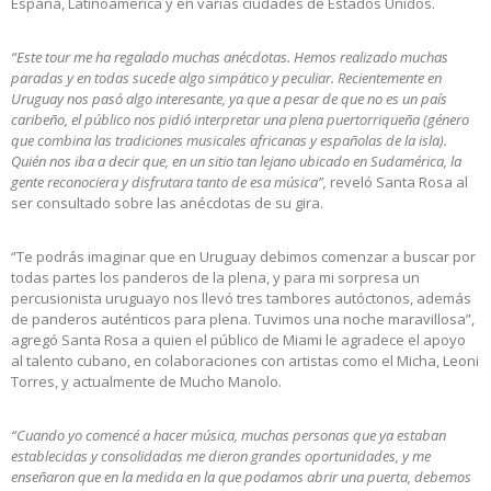
España, Latinoamérica y en varias ciudades de Estados Unidos.
“Este tour me ha regalado muchas anécdotas. Hemos realizado muchas
paradas y en todas sucede algo simpático y peculiar. Recientemente en
Uruguay nos pasó algo interesante, ya que a pesar de que no es un país
caribeño, el público nos pidió interpretar una plena puertorriqueña (género
que combina las tradiciones musicales africanas y españolas de la isla).
Quién nos iba a decir que, en un sitio tan lejano ubicado en Sudamérica, la
gente reconociera y disfrutara tanto de esa música”,
reveló Santa Rosa al
ser consultado sobre las anécdotas de su gira.
“Te podrás imaginar que en Uruguay debimos comenzar a buscar por
todas partes los panderos de la plena, y para mi sorpresa un
percusionista uruguayo nos llevó tres tambores autóctonos, además
de panderos auténticos para plena. Tuvimos una noche maravillosa”,
agregó Santa Rosa a quien el público de Miami le agradece el apoyo
al talento cubano, en colaboraciones con artistas como el Micha, Leoni
Torres, y actualmente de Mucho Manolo.
“Cuando yo comencé a hacer música, muchas personas que ya estaban
establecidas y consolidadas me dieron grandes oportunidades, y me
enseñaron que en la medida en la que podamos abrir una puerta, debemos