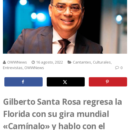
OWWNews
16 agosto, 2022
Cantantes
,
Culturales
,
Entrevistas
,
OWWNews
0
Gilberto Santa Rosa regresa la
Florida con su gira mundial
«Camínalo» y hablo con el