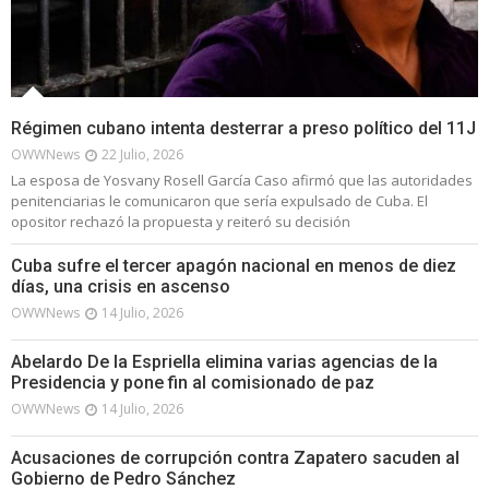
Régimen cubano intenta desterrar a preso político del 11J
OWWNews
22 Julio, 2026
La esposa de Yosvany Rosell García Caso afirmó que las autoridades
penitenciarias le comunicaron que sería expulsado de Cuba. El
opositor rechazó la propuesta y reiteró su decisión
Cuba sufre el tercer apagón nacional en menos de diez
días, una crisis en ascenso
OWWNews
14 Julio, 2026
Abelardo De la Espriella elimina varias agencias de la
Presidencia y pone fin al comisionado de paz
OWWNews
14 Julio, 2026
Acusaciones de corrupción contra Zapatero sacuden al
Gobierno de Pedro Sánchez