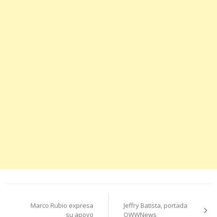
Navegación
Marco Rubio expresa
Jeffry Batista, portada
de
su apoyo
OWWNews