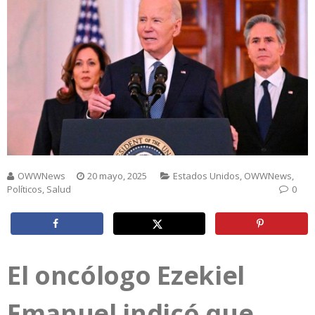
OWWNews
20 mayo, 2025
Estados Unidos
,
OWWNews
,
Políticos
,
Salud
0
El oncólogo Ezekiel
Emanuel indicó que