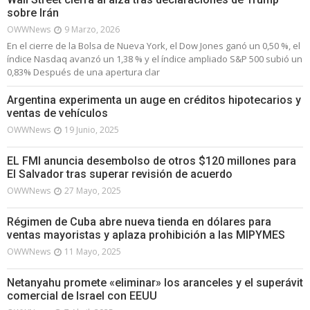
sobre Irán
OWWNews
9 Marzo, 2026
En el cierre de la Bolsa de Nueva York, el Dow Jones ganó un 0,50 %, el
índice Nasdaq avanzó un 1,38 % y el índice ampliado S&P 500 subió un
0,83% Después de una apertura clar
Argentina experimenta un auge en créditos hipotecarios y
ventas de vehículos
OWWNews
19 Junio, 2025
EL FMI anuncia desembolso de otros $120 millones para
El Salvador tras superar revisión de acuerdo
OWWNews
27 Mayo, 2025
Régimen de Cuba abre nueva tienda en dólares para
ventas mayoristas y aplaza prohibición a las MIPYMES
OWWNews
11 Mayo, 2025
Netanyahu promete «eliminar» los aranceles y el superávit
comercial de Israel con EEUU