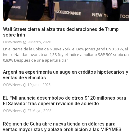
Wall Street cierra al alza tras declaraciones de Trump
sobre Irán
OWWNews
9 Marzo, 2026
En el cierre de la Bolsa de Nueva York, el Dow Jones ganó un 0,50 %, el
índice Nasdaq avanzó un 1,38 % y el índice ampliado S&P 500 subió un
0,83% Después de una apertura clar
Argentina experimenta un auge en créditos hipotecarios y
ventas de vehículos
OWWNews
19 Junio, 2025
EL FMI anuncia desembolso de otros $120 millones para
El Salvador tras superar revisión de acuerdo
OWWNews
27 Mayo, 2025
Régimen de Cuba abre nueva tienda en dólares para
ventas mayoristas y aplaza prohibición a las MIPYMES