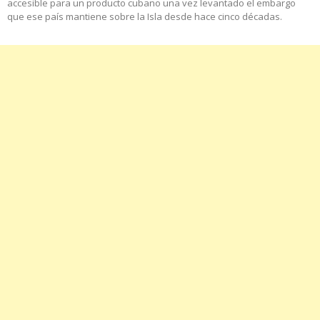
accesible para un producto cubano una vez levantado el embargo
que ese país mantiene sobre la Isla desde hace cinco décadas.