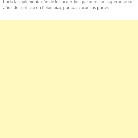
hacia la implementación de los acuerdos que permitan superar tantos
años de conflicto en Colombia», puntualizaron las partes.