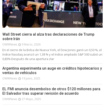
Wall Street cierra al alza tras declaraciones de Trump
sobre Irán
OWWNews
9 Marzo, 2026
En el cierre de la Bolsa de Nueva York, el Dow Jones ganó un 0,50 %, el
índice Nasdaq avanzó un 1,38 % y el índice ampliado S&P 500 subió un
0,83% Después de una apertura clar
Argentina experimenta un auge en créditos hipotecarios y
ventas de vehículos
OWWNews
19 Junio, 2025
EL FMI anuncia desembolso de otros $120 millones para
El Salvador tras superar revisión de acuerdo
OWWNews
27 Mayo, 2025