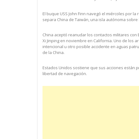
El buque USS John Finn navegó el miércoles por la r
separa China de Taiwán, una isla autónoma sobre l
China aceptó reanudar los contactos militares con
Xi Jinping en noviembre en California. Uno de los 
intencional u otro posible accidente en aguas patr
de la China.
Estados Unidos sostiene que sus acciones están pr
libertad de navegación.