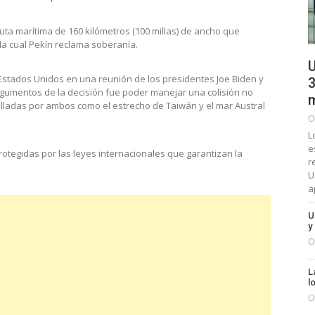
uta marítima de 160 kilómetros (100 millas) de ancho que
a cual Pekín reclama soberanía.
U
 Estados Unidos en una reunión de los presidentes Joe Biden y
3
argumentos de la decisión fue poder manejar una colisión no
m
ulladas por ambos como el estrecho de Taiwán y el mar Austral
O
L
e
otegidas por las leyes internacionales que garantizan la
r
U
a
U
y
O
L
l
O