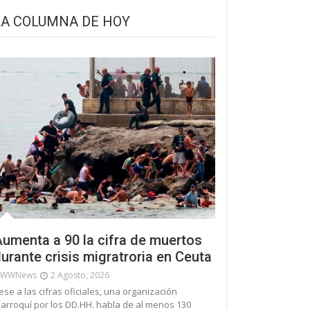
LA COLUMNA DE HOY
umenta a 90 la cifra de muertos
urante crisis migratroria en Ceuta
WWNews
2 Agosto, 2026
ese a las cifras oficiales, una organización
arroquí por los DD.HH. habla de al menos 130