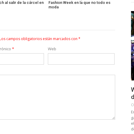
h al salir de la cárcel en
Fashion Week en la que no todo es
moda
Los campos obligatorios están marcados con
*
trónico
*
Web
W
d
O
E
g
e
d