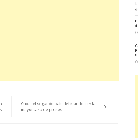
f
d
D
d
O
C
P
S
O
a
Cuba, el segundo país del mundo con la
s
mayor tasa de presos