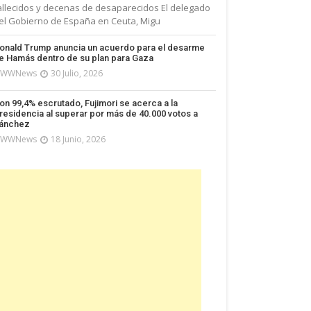
allecidos y decenas de desaparecidos El delegado
el Gobierno de España en Ceuta, Migu
onald Trump anuncia un acuerdo para el desarme
e Hamás dentro de su plan para Gaza
WWNews
30 Julio, 2026
on 99,4% escrutado, Fujimori se acerca a la
residencia al superar por más de 40.000 votos a
ánchez
WWNews
18 Junio, 2026