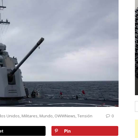
B
dos Unidos
,
Militares
,
Mundo
,
OWWNews
,
Tensión
0
et
Pin