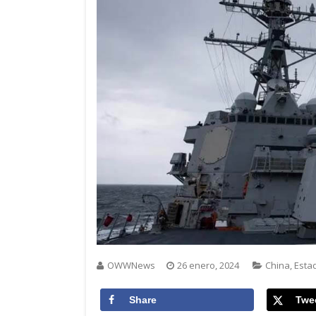
OWWNews
26 enero, 2024
China
,
Esta
Share
Twe