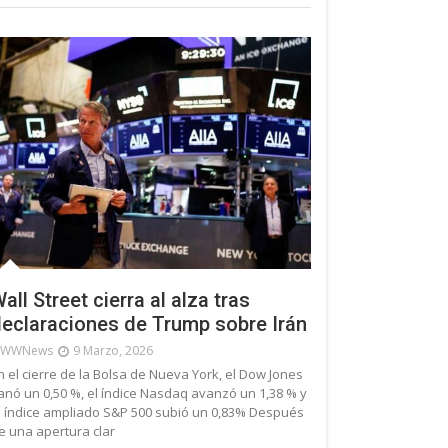
all Street cierra al alza tras
eclaraciones de Trump sobre Irán
WWNews
9 Marzo, 2026
n el cierre de la Bolsa de Nueva York, el Dow Jones
anó un 0,50 %, el índice Nasdaq avanzó un 1,38 % y
l índice ampliado S&P 500 subió un 0,83% Después
e una apertura clar