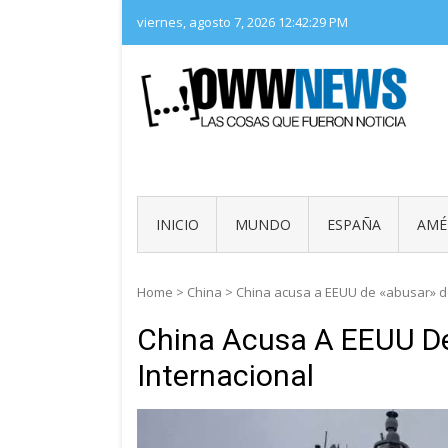
Skip
viernes, agosto 7, 2026
12:42:30 PM
to
content
LAS 
OWW
INICIO
MUNDO
ESPAÑA
AMÉ
Home
>
China
>
China acusa a EEUU de «abusar» de
China Acusa A EEUU De
Internacional