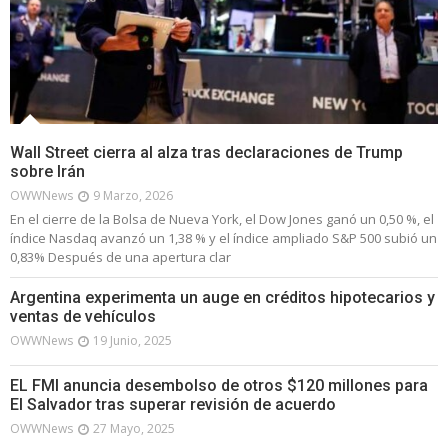
Wall Street cierra al alza tras declaraciones de Trump
sobre Irán
OWWNews
9 Marzo, 2026
En el cierre de la Bolsa de Nueva York, el Dow Jones ganó un 0,50 %, el
índice Nasdaq avanzó un 1,38 % y el índice ampliado S&P 500 subió un
0,83% Después de una apertura clar
Argentina experimenta un auge en créditos hipotecarios y
ventas de vehículos
OWWNews
19 Junio, 2025
EL FMI anuncia desembolso de otros $120 millones para
El Salvador tras superar revisión de acuerdo
OWWNews
27 Mayo, 2025