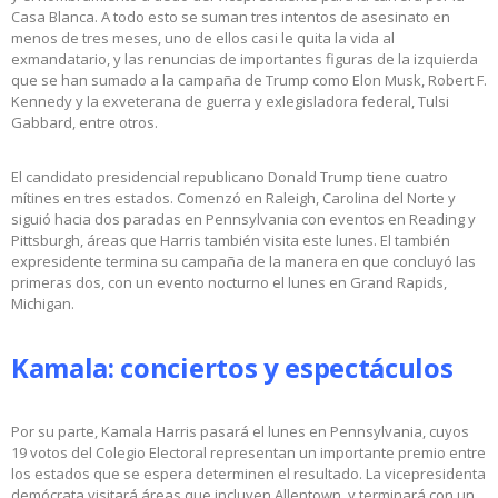
Casa Blanca. A todo esto se suman tres intentos de asesinato en
menos de tres meses, uno de ellos casi le quita la vida al
exmandatario, y las renuncias de importantes figuras de la izquierda
que se han sumado a la campaña de Trump como Elon Musk, Robert F.
Kennedy y la exveterana de guerra y exlegisladora federal, Tulsi
Gabbard, entre otros.
El candidato presidencial republicano Donald Trump tiene cuatro
mítines en tres estados. Comenzó en Raleigh, Carolina del Norte y
siguió hacia dos paradas en Pennsylvania con eventos en Reading y
Pittsburgh, áreas que Harris también visita este lunes. El también
expresidente termina su campaña de la manera en que concluyó las
primeras dos, con un evento nocturno el lunes en Grand Rapids,
Michigan.
Kamala: conciertos y espectáculos
Por su parte, Kamala Harris pasará el lunes en Pennsylvania, cuyos
19 votos del Colegio Electoral representan un importante premio entre
los estados que se espera determinen el resultado. La vicepresidenta
demócrata visitará áreas que incluyen Allentown, y terminará con un