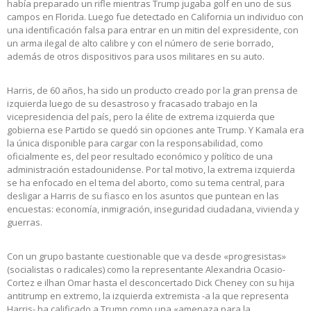
había preparado un rifle mientras Trump jugaba golf en uno de sus
campos en Florida. Luego fue detectado en California un individuo con
una identificación falsa para entrar en un mitin del expresidente, con
un arma ilegal de alto calibre y con el número de serie borrado,
además de otros dispositivos para usos militares en su auto.
Harris, de 60 años, ha sido un producto creado por la gran prensa de
izquierda luego de su desastroso y fracasado trabajo en la
vicepresidencia del país, pero la élite de extrema izquierda que
gobierna ese Partido se quedó sin opciones ante Trump. Y Kamala era
la única disponible para cargar con la responsabilidad, como
oficialmente es, del peor resultado económico y político de una
administración estadounidense. Por tal motivo, la extrema izquierda
se ha enfocado en el tema del aborto, como su tema central, para
desligar a Harris de su fiasco en los asuntos que puntean en las
encuestas: economía, inmigración, inseguridad ciudadana, vivienda y
guerras.
Con un grupo bastante cuestionable que va desde «progresistas»
(socialistas o radicales) como la representante Alexandria Ocasio-
Cortez e ilhan Omar hasta el desconcertado Dick Cheney con su hija
antitrump en extremo, la izquierda extremista -a la que representa
Harris- ha calificado a Trump como una «amenaza para la