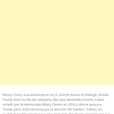
Ebony Coots, una asistente en el J.S. Dorton Arena en Raleigh, donde
Trump inició su día de campaña, dijo que lamentaba mucho haber
votado por la demócrata Hillary Clinton en 2016 y ahora apoya a
Trump, pero está nerviosa por la elección del martes. “Sabes, en