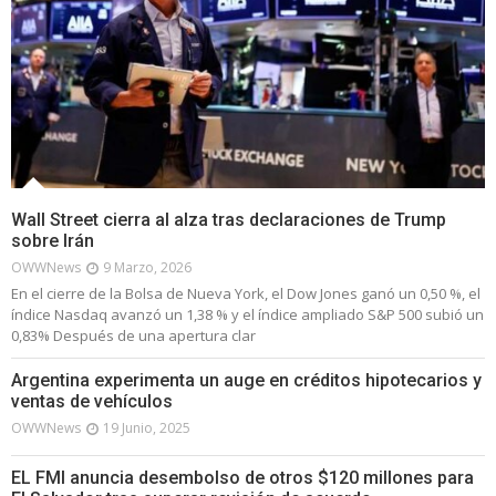
Wall Street cierra al alza tras declaraciones de Trump
sobre Irán
OWWNews
9 Marzo, 2026
En el cierre de la Bolsa de Nueva York, el Dow Jones ganó un 0,50 %, el
índice Nasdaq avanzó un 1,38 % y el índice ampliado S&P 500 subió un
0,83% Después de una apertura clar
Argentina experimenta un auge en créditos hipotecarios y
ventas de vehículos
OWWNews
19 Junio, 2025
EL FMI anuncia desembolso de otros $120 millones para