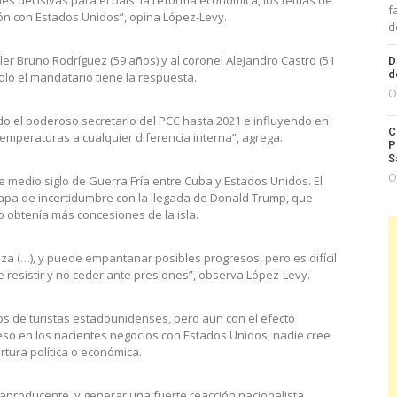
f
ción con Estados Unidos”, opina López-Levy.
d
ller Bruno Rodríguez (59 años) y al coronel Alejandro Castro (51
D
d
solo el mandatario tiene la respuesta.
O
do el poderoso secretario del PCC hasta 2021 e influyendo en
C
temperaturas a cualquier diferencia interna”, agrega.
P
S
O
medio siglo de Guerra Fría entre Cuba y Estados Unidos. El
tapa de incertidumbre con la llegada de Donald Trump, que
o obtenía más concesiones de la isla.
za (…), y puede empantanar posibles progresos, pero es difícil
resistir y no ceder ante presiones”, observa López-Levy.
tos de turistas estadounidenses, pero aun con el efecto
so en los nacientes negocios con Estados Unidos, nadie cree
tura política o económica.
aproducente, y generar una fuerte reacción nacionalista,