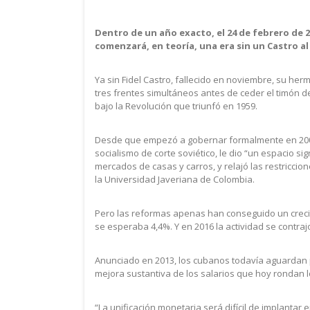
Dentro de un año exacto, el 24 de febrero de 2
comenzará, en teoría, una era sin un Castro a
Ya sin Fidel Castro, fallecido en noviembre, su he
tres frentes simultáneos antes de ceder el timón de
bajo la Revolución que triunfó en 1959.
Desde que empezó a gobernar formalmente en 2008,
socialismo de corte soviético, le dio “un espacio si
mercados de casas y carros, y relajó las restriccio
la Universidad Javeriana de Colombia.
Pero las reformas apenas han conseguido un creci
se esperaba 4,4%. Y en 2016 la actividad se contraj
Anunciado en 2013, los cubanos todavía aguardan po
mejora sustantiva de los salarios que hoy rondan 
“La unificación monetaria será difícil de implanta