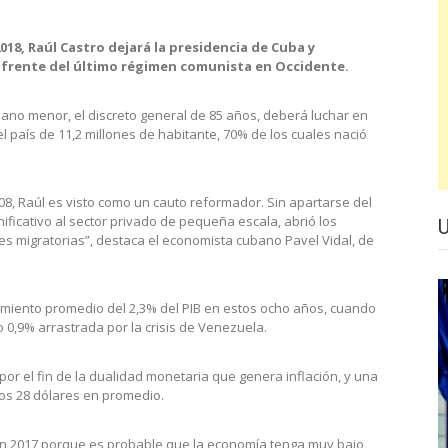
018, Raúl Castro dejará la presidencia de Cuba y
l frente del último régimen comunista en Occidente.
rmano menor, el discreto general de 85 años, deberá luchar en
l país de 11,2 millones de habitante, 70% de los cuales nació
 Raúl es visto como un cauto reformador. Sin apartarse del
gnificativo al sector privado de pequeña escala, abrió los
nes migratorias”, destaca el economista cubano Pavel Vidal, de
miento promedio del 2,3% del PIB en estos ocho años, cuando
o 0,9% arrastrada por la crisis de Venezuela.
r el fin de la dualidad monetaria que genera inflación, y una
los 28 dólares en promedio.
r en 2017 porque es probable que la economía tenga muy bajo