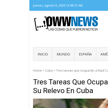
Skip
jueves, agosto 6, 2026
12:48:16 AM
to
content
LAS 
OWW
INICIO
MUNDO
ESPAÑA
AMÉ
Home
>
Cuba
>
Tres tareas que ocuparán a Raúl C
Tres Tareas Que Ocupa
Su Relevo En Cuba