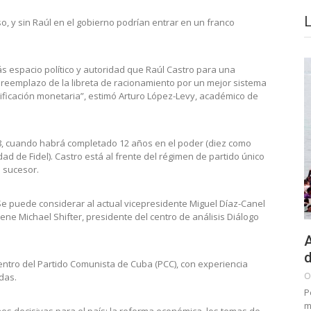
o, y sin Raúl en el gobierno podrían entrar en un franco
más espacio político y autoridad que Raúl Castro para una
 el reemplazo de la libreta de racionamiento por un mejor sistema
nificación monetaria”, estimó Arturo López-Levy, académico de
18, cuando habrá completado 12 años en el poder (diez como
 de Fidel). Castro está al frente del régimen de partido único
u sucesor.
Se puede considerar al actual vicepresidente Miguel Díaz-Canel
ene Michael Shifter, presidente del centro de análisis Diálogo
A
d
ntro del Partido Comunista de Cuba (PCC), con experiencia
O
adas.
P
m
nes decisivas para el país: la reforma económica, los temas de