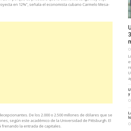
 proyecta en 12%”, señala el economista cubano Carmelo Mesa-
U
3
m
O
L
e
r
U
a
U
y
O
L
decepcionantes. De los 2.000 o 2.500 millones de dólares que se
l
nes, según este académico de la Universidad de Pittsburgh. El
O
 frenando la entrada de capitales.