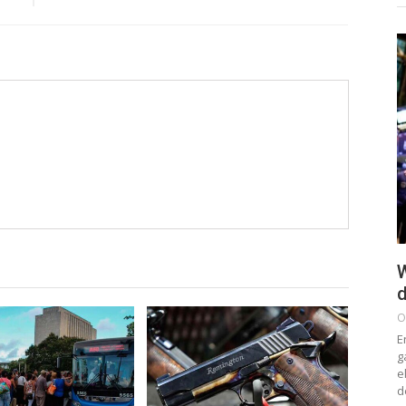
W
d
O
E
g
e
d