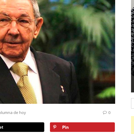
B
olumna de hoy
0
et
Pin