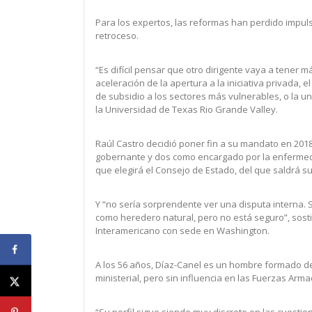
Para los expertos, las reformas han perdido impuls
retroceso.
“Es difícil pensar que otro dirigente vaya a tener 
aceleración de la apertura a la iniciativa privada,
de subsidio a los sectores más vulnerables, o la u
la Universidad de Texas Rio Grande Valley.
Raúl Castro decidió poner fin a su mandato en 20
gobernante y dos como encargado por la enfermedad
que elegirá el Consejo de Estado, del que saldrá s
Y “no sería sorprendente ver una disputa interna. 
como heredero natural, pero no está seguro”, sosti
Interamericano con sede en Washington.
A los 56 años, Díaz-Canel es un hombre formado de
ministerial, pero sin influencia en las Fuerzas Arm
“Su perfil sigue siendo muy discreto en las cuestio