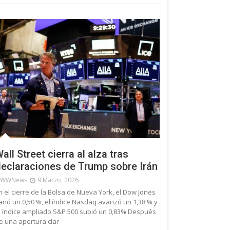
all Street cierra al alza tras
eclaraciones de Trump sobre Irán
WWNews
9 Marzo, 2026
n el cierre de la Bolsa de Nueva York, el Dow Jones
anó un 0,50 %, el índice Nasdaq avanzó un 1,38 % y
l índice ampliado S&P 500 subió un 0,83% Después
e una apertura clar