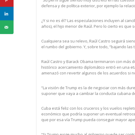
defensa y de política exterior, por ejemplo la rela
¿Y si no es él? Las especulaciones incluyen al canci
años), el hijo menor de Raúl. Pero lo cierto es que 
Cualquiera sea su relevo, Raúl Castro seguirá sien
el rumbo del gobierno. Y, sobre todo, “bajando las 
Raúl Castro y Barack Obama terminaron con más de 
histórico acercamiento diplomático entró en una e
amenazó con revertir algunos de los acuerdos si n
“La visión de Trump es la de negociar con más dure
suponer que vaya a cambiar la conducta cubana de 
Cuba está feliz con los cruceros y los vuelos reple
económico que podría suponer un eventual retroce
que por esa vía Trump pueda conseguir mayor aper
“Si Trump exige mucho al gobierno puede ser contr