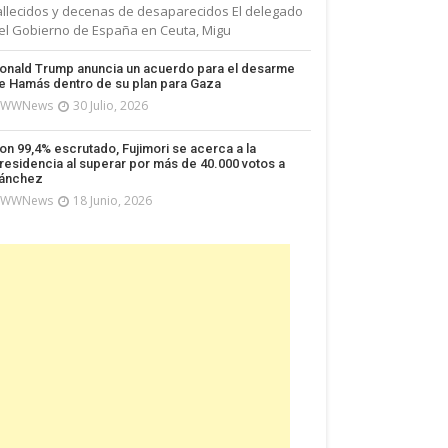
allecidos y decenas de desaparecidos El delegado
el Gobierno de España en Ceuta, Migu
onald Trump anuncia un acuerdo para el desarme
e Hamás dentro de su plan para Gaza
WWNews
30 Julio, 2026
on 99,4% escrutado, Fujimori se acerca a la
residencia al superar por más de 40.000 votos a
ánchez
WWNews
18 Junio, 2026