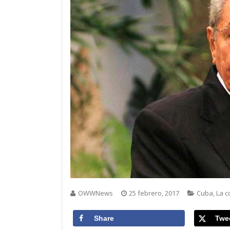
OWWNews
25 febrero, 2017
Cuba
,
La c
Share
Twe