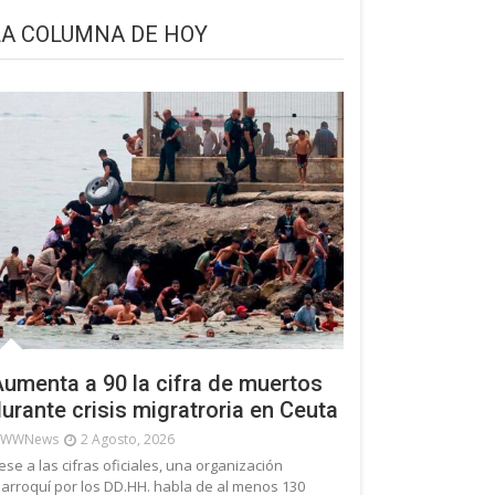
LA COLUMNA DE HOY
umenta a 90 la cifra de muertos
urante crisis migratroria en Ceuta
WWNews
2 Agosto, 2026
ese a las cifras oficiales, una organización
arroquí por los DD.HH. habla de al menos 130