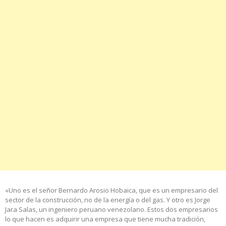
«Uno es el señor Bernardo Arosio Hobaica, que es un empresario del
sector de la construcción, no de la energía o del gas. Y otro es Jorge
Jara Salas, un ingeniero peruano venezolano. Estos dos empresarios
lo que hacen es adquirir una empresa que tiene mucha tradición,