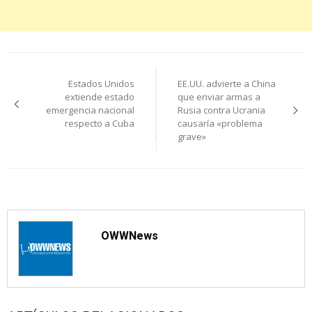
Navegación
Estados Unidos
EE.UU. advierte a China
de
extiende estado
que enviar armas a
emergencia nacional
Rusia contra Ucrania
entradas
respecto a Cuba
causaría «problema
grave»
OWWNews