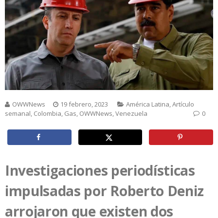
OWWNews
19 febrero, 2023
América Latina
,
Artículo
semanal
,
Colombia
,
Gas
,
OWWNews
,
Venezuela
0
Investigaciones periodísticas
impulsadas por Roberto Deniz
arrojaron que existen dos