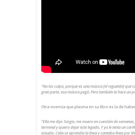
“No los culpo, porque es una música [el reguetón] que c
gran parte, esa música pegó. Pero también te hace un po
Otra vivencia que plasma en su libro es la de haber
“Ella me dijo: Sergio, me muero en cuestión de semanas,
terminal y quiero dejar este legado. Y yo le tenía un car
estudio. Celia se aprendía la línea y cantaba línea por lín