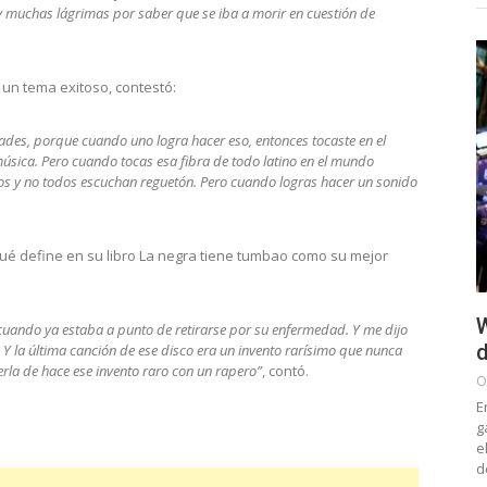
 muchas lágrimas por saber que se iba a morir en cuestión de
un tema exitoso, contestó:
dades, porque cuando uno logra hacer eso, entonces tocaste en el
úsica. Pero cuando tocas esa fibra de todo latino en el mundo
tos y no todos escuchan reguetón. Pero cuando logras hacer un sonido
qué define en su libro La negra tiene tumbao como su mejor
W
, cuando ya estaba a punto de retirarse por su enfermedad. Y me dijo
d
 Y la última canción de ese disco era un invento rarísimo que nunca
erla de hace ese invento raro con un rapero”
, contó.
O
E
g
e
d