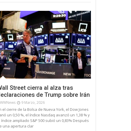
all Street cierra al alza tras
eclaraciones de Trump sobre Irán
WWNews
9 Marzo, 2026
n el cierre de la Bolsa de Nueva York, el Dow Jones
anó un 0,50 %, el índice Nasdaq avanzó un 1,38 % y
l índice ampliado S&P 500 subió un 0,83% Después
e una apertura clar