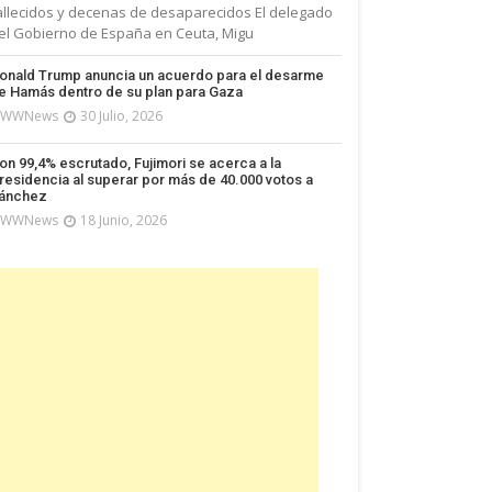
allecidos y decenas de desaparecidos El delegado
el Gobierno de España en Ceuta, Migu
onald Trump anuncia un acuerdo para el desarme
e Hamás dentro de su plan para Gaza
WWNews
30 Julio, 2026
on 99,4% escrutado, Fujimori se acerca a la
residencia al superar por más de 40.000 votos a
ánchez
WWNews
18 Junio, 2026