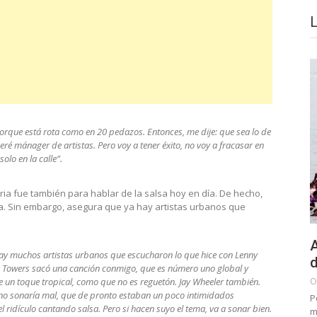
porque está rota como en 20 pedazos. Entonces, me dije: que sea lo de
eré mánager de artistas. Pero voy a tener éxito, no voy a fracasar en
olo en la calle”.
ria fue también para hablar de la salsa hoy en día. De hecho,
lsa. Sin embargo, asegura que ya hay artistas urbanos que
A
 Hay muchos artistas urbanos que escucharon lo que hice con Lenny
d
e Towers sacó una canción conmigo, que es número uno global y
O
e un toque tropical, como que no es reguetón. Jay Wheeler también.
 no sonaría mal, que de pronto estaban un poco intimidados
P
ridículo cantando salsa. Pero si hacen suyo el tema, va a sonar bien.
m