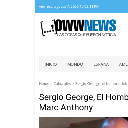
Skip
viernes, agosto 7, 2026
10:05:12 PM
to
content
LAS 
OWW
INICIO
MUNDO
ESPAÑA
AMÉ
Home
>
Culturales
>
Sergio George, el hombre detr
Sergio George, El Homb
Marc Anthony