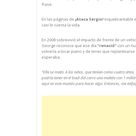
frase.
En las páginas de
¡Ataca Sergio!
Inquebrantable el
casi le cuesta la vida.
En 2008 sobrevivió el impacto de frente de un vehícu
George reconoce que ese día
“renació”
con un nue
volvería a tocar piano y de tener que replantearse su
esperaba.
“Ella se mató. A los niños, que tenían como cuatro años, 
podría tener en el baúl del carro una maleta con 1 milló
aquí en este mundo para hacer algo. Entonces, me enfoqu