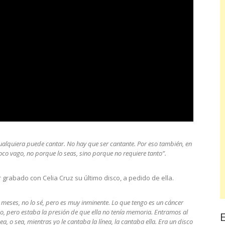
ualquiera puede cantar. No hay que ser cantante. Por eso también, en
co vago, no porque lo seas, sino porque no requiere tanto”.
 grabado con Celia Cruz su último disco, a pedido de ella.
 meses, no lo sé, pero es muy inminente. Lo que tengo es un cáncer
iño, pero estaba la presión de que ella no tenía memoria. Entramos al
ea, o sea, mientras yo le cantaba la línea, la cantaba ella. Era un disco