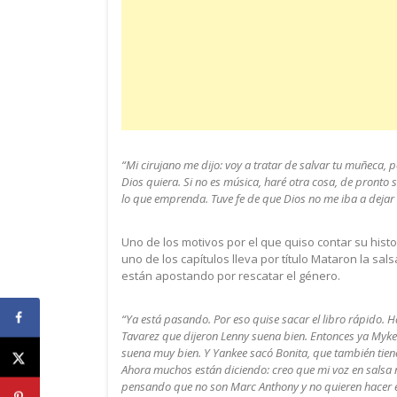
“Mi cirujano me dijo: voy a tratar de salvar tu muñeca, 
Dios quiera. Si no es música, haré otra cosa, de pronto s
lo que emprenda. Tuve fe de que Dios no me iba a dejar s
Uno de los motivos por el que quiso contar su histo
uno de los capítulos lleva por título Mataron la sa
están apostando por rescatar el género.
“Ya está pasando. Por eso quise sacar el libro rápido.
Tavarez que dijeron Lenny suena bien. Entonces ya Myk
suena muy bien. Y Yankee sacó Bonita, que también tien
Ahora muchos están diciendo: creo que mi voz en salsa
pensando que no son Marc Anthony y no quieren hacer el 