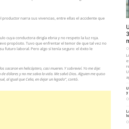
 productor narra sus vivencias, entre ellas el accidente que
U
3
lo cuya conductora dirigía ebria y no respeto la luz roja.
m
vo propósito. Tuvo que enfrentar el temor de que tal vez no
O
 futuro laboral. Pero algo sí tenía seguro: el éxito le
L
e
r
los sacaron en helicóptero, casi mueren. Y sobreviví. Yo me dije:
U
n de dólares y no me salva la vida. Me salvó Dios. Alguien me quiso
a
é, al igual que Celia, en dejar un legado”
, contó.
U
y
O
L
l
O