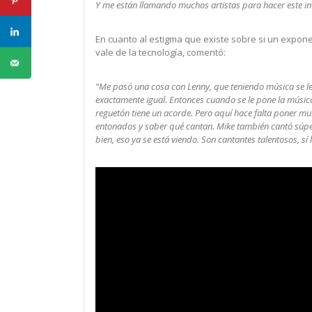
Y me están llamando muchos artistas para hacer este in
En cuanto al estigma que existe sobre si un expon
vale de la tecnología, comentó:
“Me pasó una cosa con Lenny, que teniendo música se le
exactamente igual. Entonces cuando se le pone la música
reguetón tiene un acorde. Pero aquí hace falta poner mu
entonados y saber qué cantan. Mike también cantó súpe
bien, eso ya se está viendo. Son cantantes talentosos, sí 