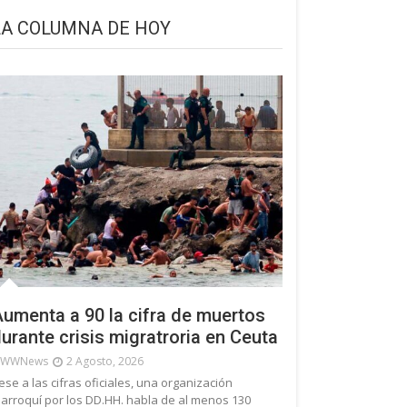
LA COLUMNA DE HOY
umenta a 90 la cifra de muertos
urante crisis migratroria en Ceuta
WWNews
2 Agosto, 2026
ese a las cifras oficiales, una organización
arroquí por los DD.HH. habla de al menos 130