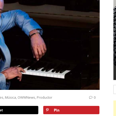
B
les
,
Música
,
OWWNews
,
Productor
0
et
Pin