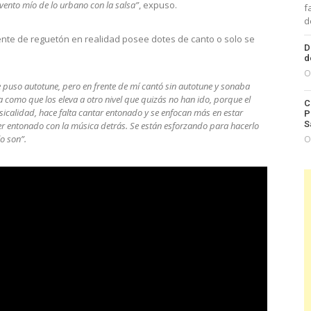
vento mío de lo urbano con la salsa”
, expuso.
f
d
ente de reguetón en realidad posee dotes de canto o solo se
D
d
O
 puso autotune, pero en frente de mí cantó sin autotune y sonaba
 como que los eleva a otro nivel que quizás no han ido, porque el
C
sicalidad, hace falta cantar entonado y se enfocan más en estar
P
S
r entonado con la música detrás. Se están esforzando para hacerlo
lo son”.
O