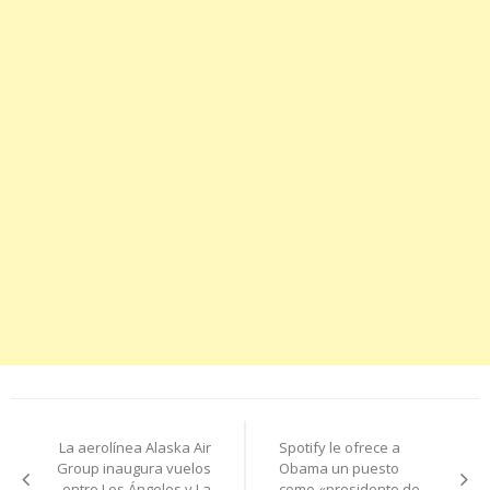
Navegación
La aerolínea Alaska Air
Spotify le ofrece a
de
Group inaugura vuelos
Obama un puesto
entre Los Ángeles y La
como «presidente de