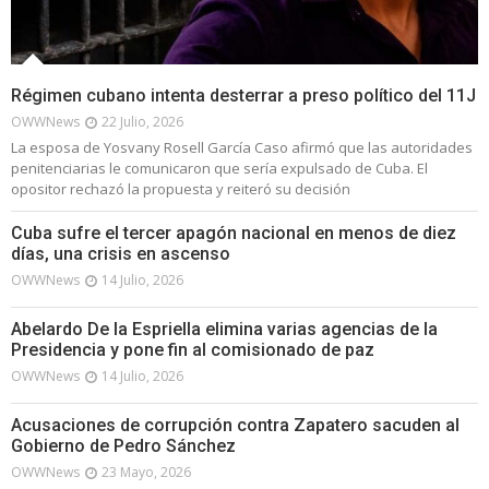
Régimen cubano intenta desterrar a preso político del 11J
OWWNews
22 Julio, 2026
La esposa de Yosvany Rosell García Caso afirmó que las autoridades
penitenciarias le comunicaron que sería expulsado de Cuba. El
opositor rechazó la propuesta y reiteró su decisión
Cuba sufre el tercer apagón nacional en menos de diez
días, una crisis en ascenso
OWWNews
14 Julio, 2026
Abelardo De la Espriella elimina varias agencias de la
Presidencia y pone fin al comisionado de paz
OWWNews
14 Julio, 2026
Acusaciones de corrupción contra Zapatero sacuden al
Gobierno de Pedro Sánchez
OWWNews
23 Mayo, 2026