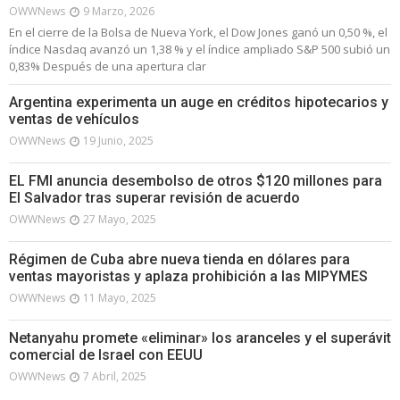
OWWNews
9 Marzo, 2026
En el cierre de la Bolsa de Nueva York, el Dow Jones ganó un 0,50 %, el
índice Nasdaq avanzó un 1,38 % y el índice ampliado S&P 500 subió un
0,83% Después de una apertura clar
Argentina experimenta un auge en créditos hipotecarios y
ventas de vehículos
OWWNews
19 Junio, 2025
EL FMI anuncia desembolso de otros $120 millones para
El Salvador tras superar revisión de acuerdo
OWWNews
27 Mayo, 2025
Régimen de Cuba abre nueva tienda en dólares para
ventas mayoristas y aplaza prohibición a las MIPYMES
OWWNews
11 Mayo, 2025
Netanyahu promete «eliminar» los aranceles y el superávit
comercial de Israel con EEUU
OWWNews
7 Abril, 2025