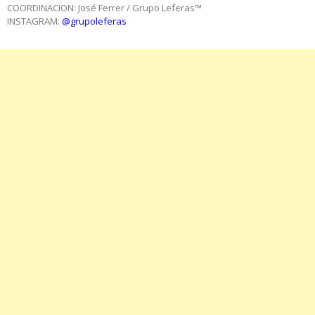
COORDINACION: José Ferrer / Grupo Leferas™
INSTAGRAM:
@grupoleferas