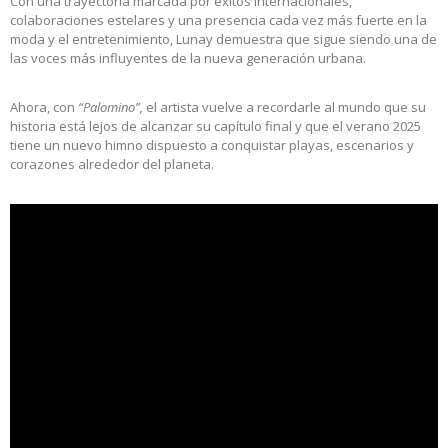
Con una trayectoria marcada por éxitos internacionales,
colaboraciones estelares y una presencia cada vez más fuerte en la
moda y el entretenimiento, Lunay demuestra que sigue siendo una de
las voces más influyentes de la nueva generación urbana.
Ahora, con
“Palomino”,
el artista vuelve a recordarle al mundo que su
historia está lejos de alcanzar su capítulo final y que el verano 2025
tiene un nuevo himno dispuesto a conquistar playas, escenarios y
corazones alrededor del planeta.