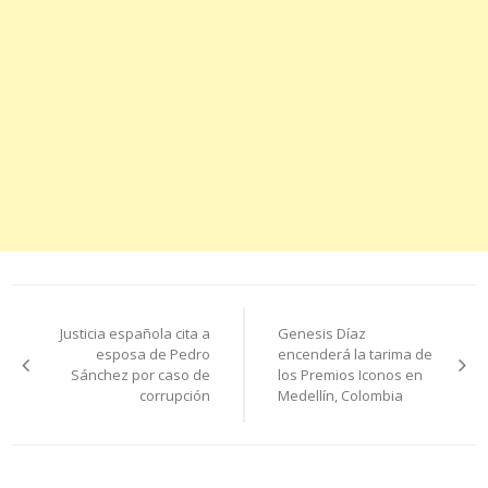
Navegación
Justicia española cita a
Genesis Díaz
de
esposa de Pedro
encenderá la tarima de
Sánchez por caso de
los Premios Iconos en
entradas
corrupción
Medellín, Colombia