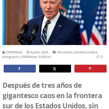
OWWNews
4 junio, 2024
Elecciones
,
Estados Unidos
,
Inmigración
,
OWWNews
,
Políticos
0
Después de tres años de
gigantesco caos en la frontera
sur de los Estados Unidos, sin