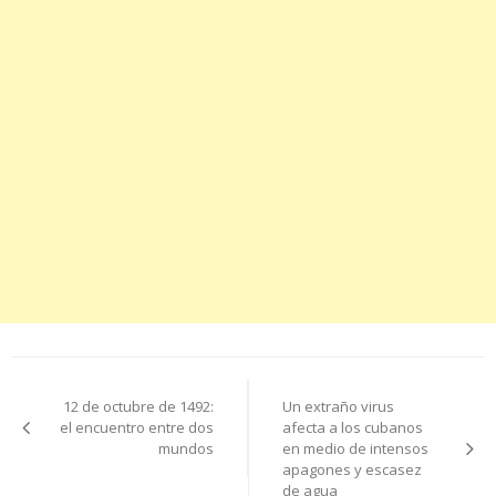
Navegación
12 de octubre de 1492:
Un extraño virus
de
el encuentro entre dos
afecta a los cubanos
mundos
en medio de intensos
entradas
apagones y escasez
de agua