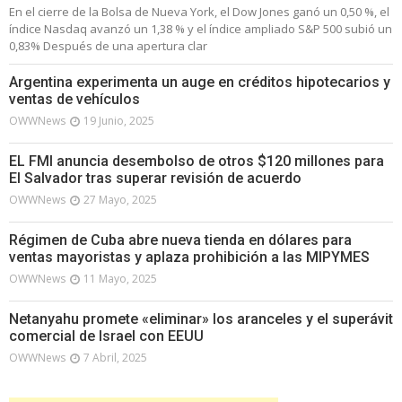
En el cierre de la Bolsa de Nueva York, el Dow Jones ganó un 0,50 %, el
índice Nasdaq avanzó un 1,38 % y el índice ampliado S&P 500 subió un
0,83% Después de una apertura clar
Argentina experimenta un auge en créditos hipotecarios y
ventas de vehículos
OWWNews
19 Junio, 2025
EL FMI anuncia desembolso de otros $120 millones para
El Salvador tras superar revisión de acuerdo
OWWNews
27 Mayo, 2025
Régimen de Cuba abre nueva tienda en dólares para
ventas mayoristas y aplaza prohibición a las MIPYMES
OWWNews
11 Mayo, 2025
Netanyahu promete «eliminar» los aranceles y el superávit
comercial de Israel con EEUU
OWWNews
7 Abril, 2025