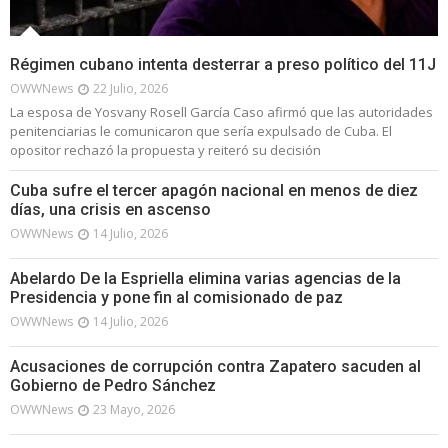
Régimen cubano intenta desterrar a preso político del 11J
OWWNews
22 Julio, 2026
La esposa de Yosvany Rosell García Caso afirmó que las autoridades
penitenciarias le comunicaron que sería expulsado de Cuba. El
opositor rechazó la propuesta y reiteró su decisión
Cuba sufre el tercer apagón nacional en menos de diez
días, una crisis en ascenso
OWWNews
14 Julio, 2026
Abelardo De la Espriella elimina varias agencias de la
Presidencia y pone fin al comisionado de paz
OWWNews
14 Julio, 2026
Acusaciones de corrupción contra Zapatero sacuden al
Gobierno de Pedro Sánchez
OWWNews
23 Mayo, 2026