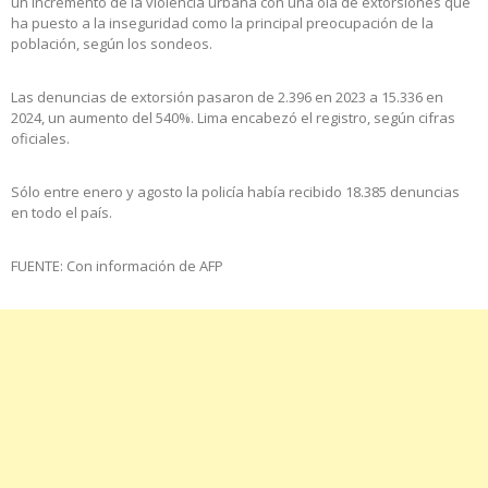
un incremento de la violencia urbana con una ola de extorsiones que
ha puesto a la inseguridad como la principal preocupación de la
población, según los sondeos.
Las denuncias de extorsión pasaron de 2.396 en 2023 a 15.336 en
2024, un aumento del 540%. Lima encabezó el registro, según cifras
oficiales.
Sólo entre enero y agosto la policía había recibido 18.385 denuncias
en todo el país.
FUENTE: Con información de AFP