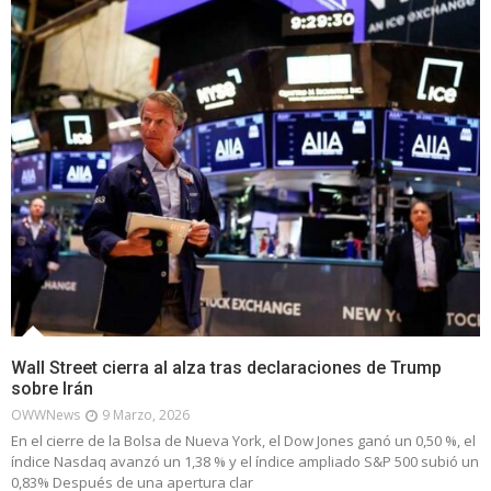
Wall Street cierra al alza tras declaraciones de Trump
sobre Irán
OWWNews
9 Marzo, 2026
En el cierre de la Bolsa de Nueva York, el Dow Jones ganó un 0,50 %, el
índice Nasdaq avanzó un 1,38 % y el índice ampliado S&P 500 subió un
0,83% Después de una apertura clar