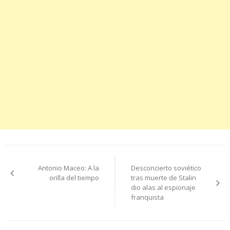
Navegación
Antonio Maceo: A la
Desconcierto soviético
de
orilla del tiempo
tras muerte de Stalin
dio alas al espionaje
entradas
franquista