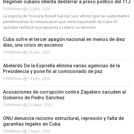
Régimen cubano intenta desterrar a preso político del 11J
OWWNews
22 Julio, 2026
La esposa de Yosvany Rosell García Caso afirmó que las autoridades
penitenciarias le comunicaron que sería expulsado de Cuba. El
opositor rechazó la propuesta y reiteró su decisión
Cuba sufre el tercer apagón nacional en menos de diez
días, una crisis en ascenso
OWWNews
14 Julio, 2026
Abelardo De la Espriella elimina varias agencias de la
Presidencia y pone fin al comisionado de paz
OWWNews
14 Julio, 2026
Acusaciones de corrupción contra Zapatero sacuden al
Gobierno de Pedro Sánchez
OWWNews
23 Mayo, 2026
ONU denuncia racismo estructural, represión y falta de
garantías legales en Cuba
OWWNews
7 Mayo, 2026