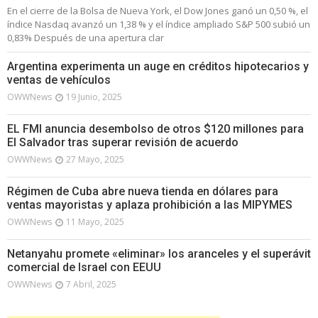
En el cierre de la Bolsa de Nueva York, el Dow Jones ganó un 0,50 %, el
índice Nasdaq avanzó un 1,38 % y el índice ampliado S&P 500 subió un
0,83% Después de una apertura clar
Argentina experimenta un auge en créditos hipotecarios y
ventas de vehículos
OWWNews
19 Junio, 2025
EL FMI anuncia desembolso de otros $120 millones para
El Salvador tras superar revisión de acuerdo
OWWNews
27 Mayo, 2025
Régimen de Cuba abre nueva tienda en dólares para
ventas mayoristas y aplaza prohibición a las MIPYMES
OWWNews
11 Mayo, 2025
Netanyahu promete «eliminar» los aranceles y el superávit
comercial de Israel con EEUU
OWWNews
7 Abril, 2025