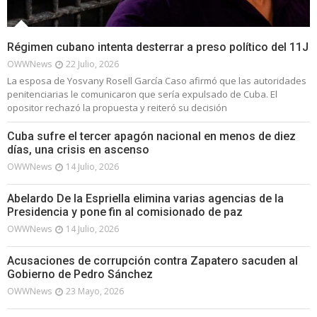
Régimen cubano intenta desterrar a preso político del 11J
OWWNews
22 Julio, 2026
La esposa de Yosvany Rosell García Caso afirmó que las autoridades
penitenciarias le comunicaron que sería expulsado de Cuba. El
opositor rechazó la propuesta y reiteró su decisión
Cuba sufre el tercer apagón nacional en menos de diez
días, una crisis en ascenso
OWWNews
14 Julio, 2026
Abelardo De la Espriella elimina varias agencias de la
Presidencia y pone fin al comisionado de paz
OWWNews
14 Julio, 2026
Acusaciones de corrupción contra Zapatero sacuden al
Gobierno de Pedro Sánchez
OWWNews
23 Mayo, 2026