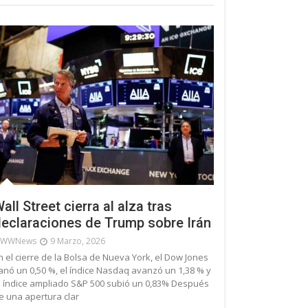
all Street cierra al alza tras
eclaraciones de Trump sobre Irán
WWNews
9 Marzo, 2026
n el cierre de la Bolsa de Nueva York, el Dow Jones
anó un 0,50 %, el índice Nasdaq avanzó un 1,38 % y
l índice ampliado S&P 500 subió un 0,83% Después
e una apertura clar