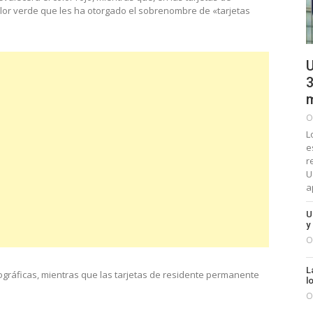
or verde que les ha otorgado el sobrenombre de «tarjetas
U
3
m
O
L
e
r
U
a
U
y
O
L
ráficas, mientras que las tarjetas de residente permanente
l
O