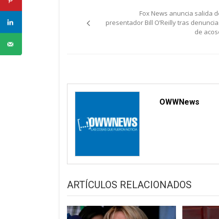
Navegación
Fox News anuncia salida d
de
presentador Bill O’Reilly tras denuncia
de acos
entradas
OWWNews
ARTÍCULOS RELACIONADOS