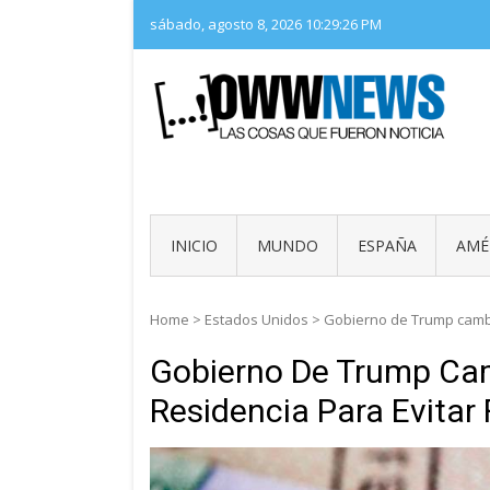
Skip
sábado, agosto 8, 2026
10:29:28 PM
to
content
LAS 
OWW
INICIO
MUNDO
ESPAÑA
AMÉ
Home
>
Estados Unidos
>
Gobierno de Trump cambi
Gobierno De Trump Cam
Residencia Para Evitar