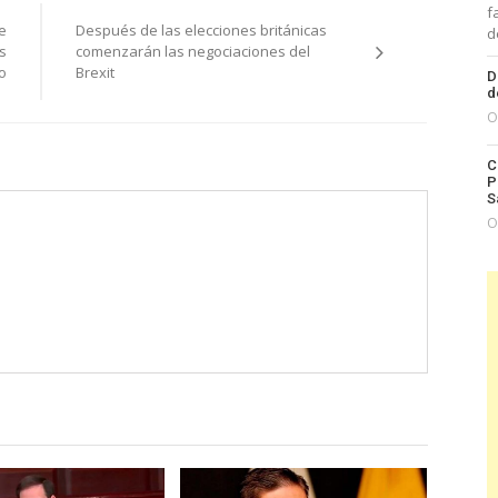
f
e
Después de las elecciones británicas
d
s
comenzarán las negociaciones del
o
Brexit
D
d
O
C
P
S
O