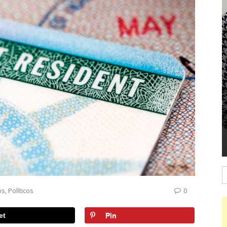
B
os
,
Políticos
0
et
Pin