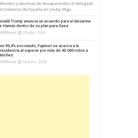
allecidos y decenas de desaparecidos El delegado
el Gobierno de España en Ceuta, Migu
onald Trump anuncia un acuerdo para el desarme
e Hamás dentro de su plan para Gaza
WWNews
30 Julio, 2026
on 99,4% escrutado, Fujimori se acerca a la
residencia al superar por más de 40.000 votos a
ánchez
WWNews
18 Junio, 2026