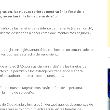
gración, las nuevas tarjetas mostrarán la foto de la
 no incluirán la firma de su dueño
iseño de las tarjetas de residente permanente («green card»),
terísticas destinadas a hacer estos documentos más seguros y
 sus siglas en inglés) anunció los cambios en un comunicado, en
 válidos hasta su fecha de vencimiento.
 empleo (EAD, por sus sigla en inglés) y a las tarjetas de
tos que permiten a los extranjeros trabajar de manera
anía estadounidense al cabo de unos años.
ón, las nuevas tarjetas mostrarán la foto de la persona
n la firma de su dueño.
io de Ciudadanía e Inmigración destacó que los documentos de
valecerá el color rojo, mientras que, en las tarjetas de