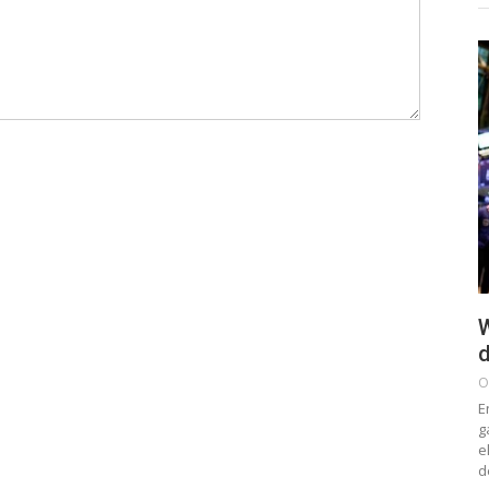
W
d
O
E
g
e
d