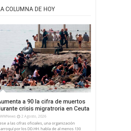
LA COLUMNA DE HOY
umenta a 90 la cifra de muertos
urante crisis migratroria en Ceuta
WWNews
2 Agosto, 2026
ese a las cifras oficiales, una organización
arroquí por los DD.HH. habla de al menos 130