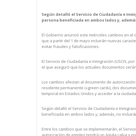
Según detalló el Servicio de Ciudadanía e Inmi
persona beneficiada en ambos lados y, además,
El Gobierno anunció este miércoles cambios en el d
que a partir del 1 de mayo incluirán nuevas carac
evitar fraudes y falsificaciones.
El Servicio de Ciudadanía e Inmigración (USCIS, por
el que aseguró que los actuales documentos serán
Los cambios afectan al documento de autorización de
residente permanente («green card»), dos documen
temporal en Estados Unidos y acceder a la ciudad
Según detalló el Servicio de Ciudadanía e Inmigraci
beneficiada en ambos lados y, además, no incluirá
Entre los cambios que se implementarán, el Servic
autorización de empleo tendrá un águila calva y pre