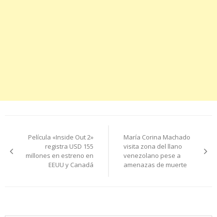
Navegación
Película «Inside Out 2»
María Corina Machado
de
registra USD 155
visita zona del llano
millones en estreno en
venezolano pese a
entradas
EEUU y Canadá
amenazas de muerte