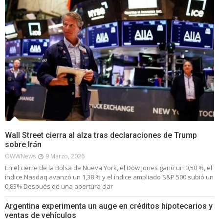
Wall Street cierra al alza tras declaraciones de Trump
sobre Irán
OWWNews
9 Marzo, 2026
En el cierre de la Bolsa de Nueva York, el Dow Jones ganó un 0,50 %, el
índice Nasdaq avanzó un 1,38 % y el índice ampliado S&P 500 subió un
0,83% Después de una apertura clar
Argentina experimenta un auge en créditos hipotecarios y
ventas de vehículos