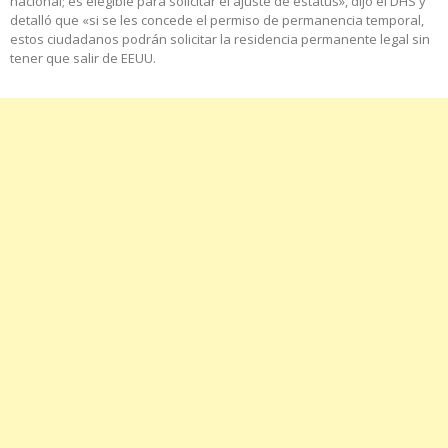
nacional; es elegible para solicitar el ajuste de estatus», dijo el DHS y
detalló que «si se les concede el permiso de permanencia temporal,
estos ciudadanos podrán solicitar la residencia permanente legal sin
tener que salir de EEUU.