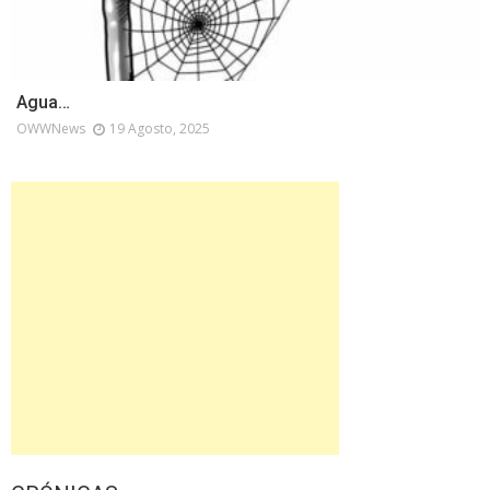
Agua…
OWWNews
19 Agosto, 2025