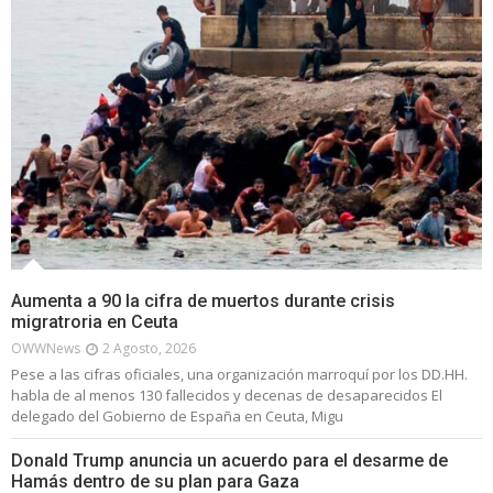
Aumenta a 90 la cifra de muertos durante crisis
migratroria en Ceuta
OWWNews
2 Agosto, 2026
Pese a las cifras oficiales, una organización marroquí por los DD.HH.
habla de al menos 130 fallecidos y decenas de desaparecidos El
delegado del Gobierno de España en Ceuta, Migu
Donald Trump anuncia un acuerdo para el desarme de
Hamás dentro de su plan para Gaza