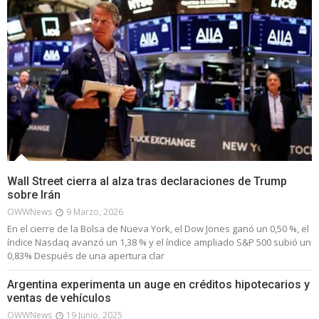
Wall Street cierra al alza tras declaraciones de Trump
sobre Irán
OWWNews
9 Marzo, 2026
En el cierre de la Bolsa de Nueva York, el Dow Jones ganó un 0,50 %, el
índice Nasdaq avanzó un 1,38 % y el índice ampliado S&P 500 subió un
0,83% Después de una apertura clar
Argentina experimenta un auge en créditos hipotecarios y
ventas de vehículos
OWWNews
19 Junio, 2025