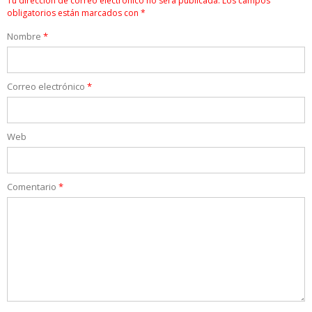
Tu dirección de correo electrónico no será publicada.
Los campos
obligatorios están marcados con
*
Nombre
*
Correo electrónico
*
Web
Comentario
*