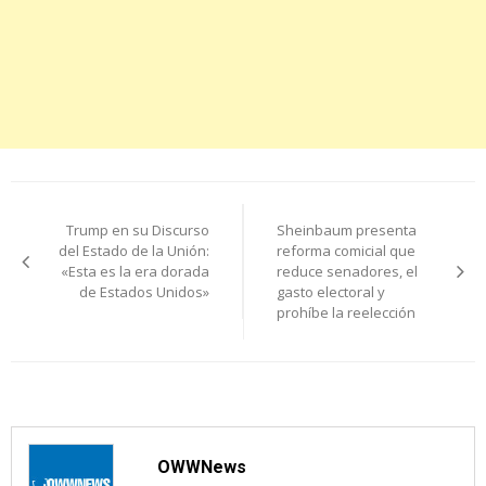
Navegación
Trump en su Discurso
Sheinbaum presenta
de
del Estado de la Unión:
reforma comicial que
«Esta es la era dorada
reduce senadores, el
entradas
de Estados Unidos»
gasto electoral y
prohíbe la reelección
OWWNews