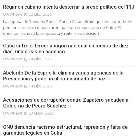
Régimen cubano intenta desterrar a preso político del 11J
OWWNews
22 Julio, 2026
La esposa de Yosvany Rosell García Caso afirmó que las autoridades
penitenciarias le comunicaron que sería expulsado de Cuba. El
opositor rechazó la propuesta y reiteró su decisión
Cuba sufre el tercer apagón nacional en menos de diez
días, una crisis en ascenso
OWWNews
14 Julio, 2026
Abelardo De la Espriella elimina varias agencias de la
Presidencia y pone fin al comisionado de paz
OWWNews
14 Julio, 2026
Acusaciones de corrupción contra Zapatero sacuden al
Gobierno de Pedro Sánchez
OWWNews
23 Mayo, 2026
ONU denuncia racismo estructural, represión y falta de
garantías legales en Cuba