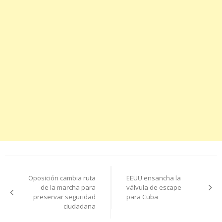
Navegación
Oposición cambia ruta
EEUU ensancha la
de
de la marcha para
válvula de escape
preservar seguridad
para Cuba
entradas
ciudadana