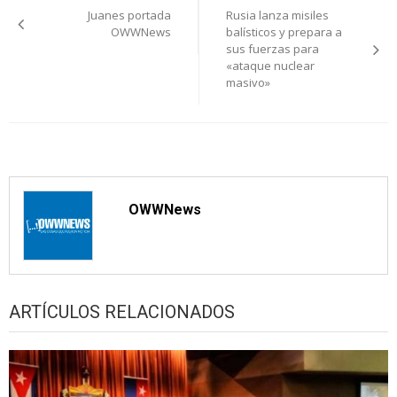
Juanes portada
Rusia lanza misiles
de
OWWNews
balísticos y prepara a
sus fuerzas para
entradas
«ataque nuclear
masivo»
OWWNews
ARTÍCULOS RELACIONADOS