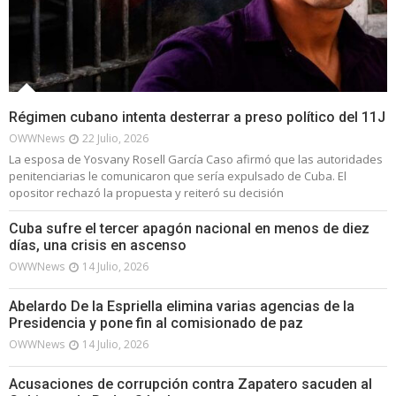
Régimen cubano intenta desterrar a preso político del 11J
OWWNews
22 Julio, 2026
La esposa de Yosvany Rosell García Caso afirmó que las autoridades
penitenciarias le comunicaron que sería expulsado de Cuba. El
opositor rechazó la propuesta y reiteró su decisión
Cuba sufre el tercer apagón nacional en menos de diez
días, una crisis en ascenso
OWWNews
14 Julio, 2026
Abelardo De la Espriella elimina varias agencias de la
Presidencia y pone fin al comisionado de paz
OWWNews
14 Julio, 2026
Acusaciones de corrupción contra Zapatero sacuden al