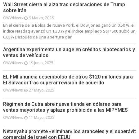
Wall Street cierra al alza tras declaraciones de Trump
sobre Irán
OWWNews
9 Marzo, 2026
En el cierre de la Bolsa de Nueva York, el Dow Jones ganó un 0,50 %, el
índice Nasdaq avanzó un 1,38 % y el índice ampliado S&P 500 subió un
0,83% Después de una apertura clar
Argentina experimenta un auge en créditos hipotecarios y
ventas de vehículos
OWWNews
19 Junio, 2025
EL FMI anuncia desembolso de otros $120 millones para
El Salvador tras superar revisión de acuerdo
OWWNews
27 Mayo, 2025
Régimen de Cuba abre nueva tienda en dólares para
ventas mayoristas y aplaza prohibición a las MIPYMES
OWWNews
11 Mayo, 2025
Netanyahu promete «eliminar» los aranceles y el superávit
comercial de Israel con EEUU