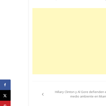
Navegación
Hillary Clinton y Al Gore defienden e
de
medio ambiente en Miam