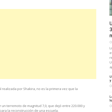
U
3
m
O
L
e
r
U
a
U
y
O
realizada por Shakira, no es la primera vez que la
L
l
 un terremoto de magnitud 7,0, que dejó entre 220.000 y
O
para la reconstrucción de una escuela.