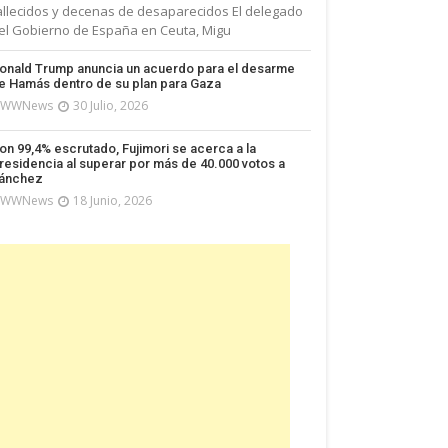
allecidos y decenas de desaparecidos El delegado
el Gobierno de España en Ceuta, Migu
onald Trump anuncia un acuerdo para el desarme
e Hamás dentro de su plan para Gaza
WWNews
30 Julio, 2026
on 99,4% escrutado, Fujimori se acerca a la
residencia al superar por más de 40.000 votos a
ánchez
WWNews
18 Junio, 2026