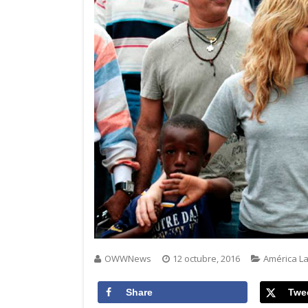
OWWNews
12 octubre, 2016
América La
Share
Twe