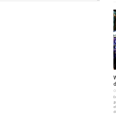
W
d
O
E
g
e
d