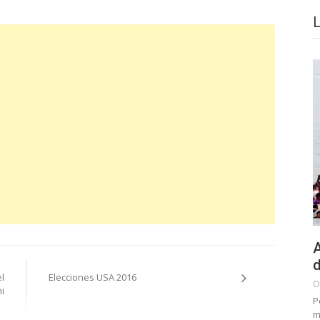
A
d
l
Elecciones USA 2016
O
i
P
m