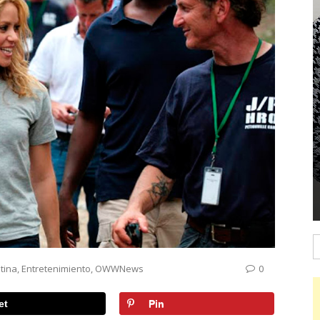
B
tina
,
Entretenimiento
,
OWWNews
0
et
Pin