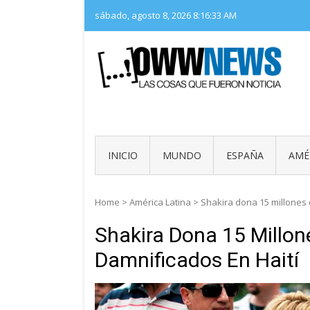
Skip
sábado, agosto 8, 2026
8:16:34 AM
to
content
LAS 
OWW
INICIO
MUNDO
ESPAÑA
AMÉ
Home
>
América Latina
>
Shakira dona 15 millones 
Shakira Dona 15 Millon
Damnificados En Haití