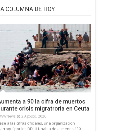
LA COLUMNA DE HOY
umenta a 90 la cifra de muertos
urante crisis migratroria en Ceuta
WWNews
2 Agosto, 2026
ese a las cifras oficiales, una organización
arroquí por los DD.HH. habla de al menos 130