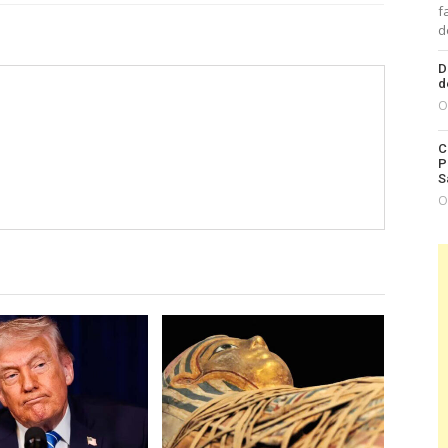
f
d
D
d
O
C
P
S
O