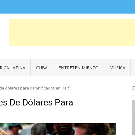
COSAS QUE FUERON NOTICIA
News
RICA LATINA
CUBA
ENTRETENIMIENTO
MÚSICA
de dólares para damnificados en Haití
es De Dólares Para