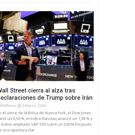
all Street cierra al alza tras
eclaraciones de Trump sobre Irán
WWNews
9 Marzo, 2026
n el cierre de la Bolsa de Nueva York, el Dow Jones
anó un 0,50 %, el índice Nasdaq avanzó un 1,38 % y
l índice ampliado S&P 500 subió un 0,83% Después
e una apertura clar