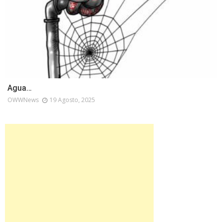
Agua…
OWWNews
19 Agosto, 2025