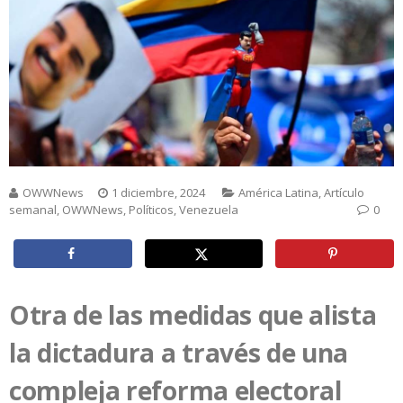
OWWNews
1 diciembre, 2024
América Latina
,
Artículo
semanal
,
OWWNews
,
Políticos
,
Venezuela
0
Otra de las medidas que alista
la dictadura a través de una
compleja reforma electoral