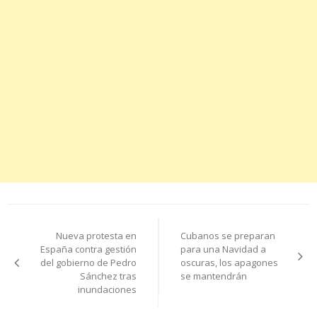
Navegación
Nueva protesta en
Cubanos se preparan
de
España contra gestión
para una Navidad a
del gobierno de Pedro
oscuras, los apagones
entradas
Sánchez tras
se mantendrán
inundaciones