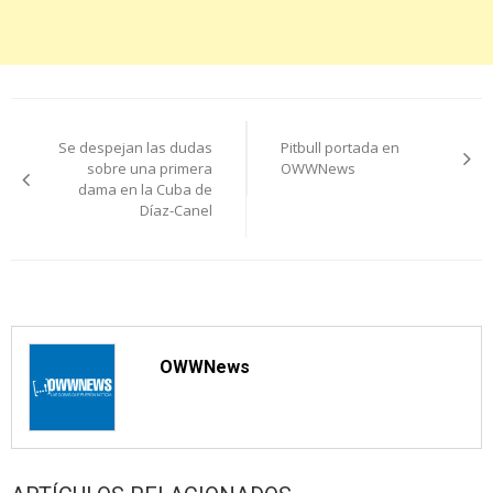
Navegación
Se despejan las dudas
Pitbull portada en
de
sobre una primera
OWWNews
dama en la Cuba de
entradas
Díaz-Canel
OWWNews