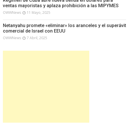
Régimen de Cuba abre nueva tienda en dólares para
ventas mayoristas y aplaza prohibición a las MIPYMES
OWWNews
11 Mayo, 2025
Netanyahu promete «eliminar» los aranceles y el superávit
comercial de Israel con EEUU
OWWNews
7 Abril, 2025