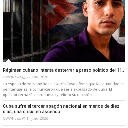
Régimen cubano intenta desterrar a preso político del 11J
OWWNews
22 Julio, 2026
La esposa de Yosvany Rosell García Caso afirmó que las autoridades
penitenciarias le comunicaron que sería expulsado de Cuba. El
opositor rechazó la propuesta y reiteró su decisión
Cuba sufre el tercer apagón nacional en menos de diez
días, una crisis en ascenso
OWWNews
14 Julio, 2026