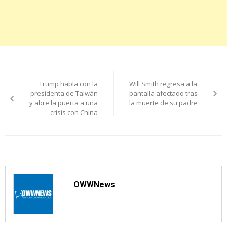
Navegación
Trump habla con la
Will Smith regresa a la
de
presidenta de Taiwán
pantalla afectado tras
y abre la puerta a una
la muerte de su padre
entradas
crisis con China
OWWNews