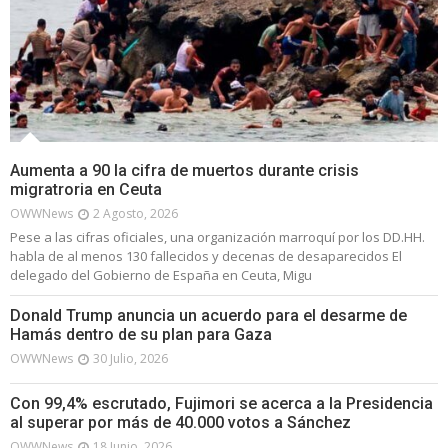
Aumenta a 90 la cifra de muertos durante crisis
migratroria en Ceuta
OWWNews
2 Agosto, 2026
Pese a las cifras oficiales, una organización marroquí por los DD.HH.
habla de al menos 130 fallecidos y decenas de desaparecidos El
delegado del Gobierno de España en Ceuta, Migu
Donald Trump anuncia un acuerdo para el desarme de
Hamás dentro de su plan para Gaza
OWWNews
30 Julio, 2026
Con 99,4% escrutado, Fujimori se acerca a la Presidencia
al superar por más de 40.000 votos a Sánchez
OWWNews
18 Junio, 2026