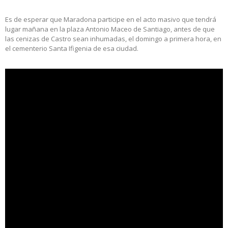
Es de esperar que Maradona participe en el acto masivo que tendrá
lugar mañana en la plaza Antonio Maceo de Santiago, antes de que
las cenizas de Castro sean inhumadas, el domingo a primera hora, en
el cementerio Santa Ifigenia de esa ciudad.