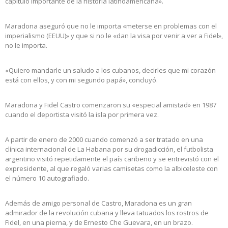
capítulo importante de la historia latinoamericana».
Maradona aseguró que no le importa «meterse en problemas con el
imperialismo (EEUU)» y que si no le «dan la visa por venir a ver a Fidel»,
no le importa.
«Quiero mandarle un saludo a los cubanos, decirles que mi corazón
está con ellos, y con mi segundo papá», concluyó.
Maradona y Fidel Castro comenzaron su «especial amistad» en 1987
cuando el deportista visitó la isla por primera vez.
A partir de enero de 2000 cuando comenzó a ser tratado en una
clínica internacional de La Habana por su drogadicción, el futbolista
argentino visitó repetidamente el país caribeño y se entrevistó con el
expresidente, al que regaló varias camisetas como la albiceleste con
el número 10 autografiado.
Además de amigo personal de Castro, Maradona es un gran
admirador de la revolución cubana y lleva tatuados los rostros de
Fidel, en una pierna, y de Ernesto Che Guevara, en un brazo.