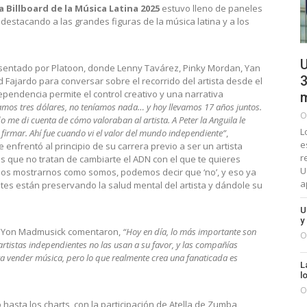
 Billboard de la Música Latina 2025
estuvo lleno de paneles
destacando a las grandes figuras de la música latina y a los
U
entado por Platoon, donde Lenny Tavárez, Pinky Mordan, Yan
3
Fajardo para conversar sobre el recorrido del artista desde el
pendencia permite el control creativo y una narrativa
m
mos tres dólares, no teníamos nada… y hoy llevamos 17 años juntos.
O
me di cuenta de cómo valoraban al artista. A Peter la Anguila le
L
 firmar. Ahí fue cuando vi el valor del mundo independiente”
,
e
enfrentó al principio de su carrera previo a ser un artista
r
s que no tratan de cambiarte el ADN con el que te quieres
U
emos mostrarnos como somos, podemos decir que ‘no’, y eso ya
a
tes están preservando la salud mental del artista y dándole su
U
y
 y Yon Madmusick comentaron,
“Hoy en día, lo más importante son
O
artistas independientes no las usan a su favor, y las compañías
ara vender música, pero lo que realmente crea una fanaticada es
L
l
O
o hasta los charts, con la participación de Atella de Zumba,