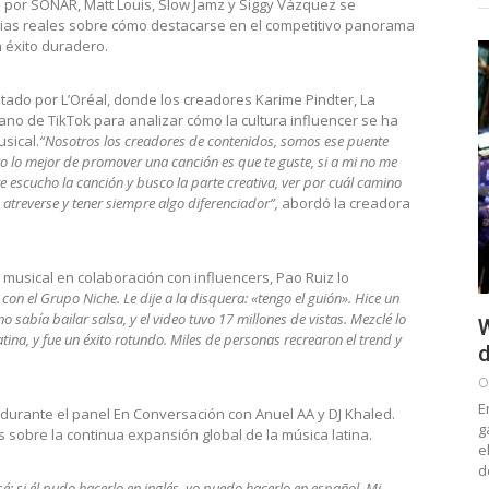
 por SONAR, Matt Louis, Slow Jamz y Siggy Vázquez se
egias reales sobre cómo destacarse en el competitivo panorama
n éxito duradero.
tado por L’Oréal, donde los creadores Karime Pindter, La
ano de TikTok para analizar cómo la cultura influencer se ha
sical.
“Nosotros los creadores de contenidos, somos ese puente
 lo mejor de promover una canción es que te guste, si a mi no me
 escucho la canción y busco la parte creativa, ver por cuál camino
 atreverse y tener siempre algo diferenciador”,
abordó la creadora
usical en colaboración con influencers, Pao Ruiz lo
 el Grupo Niche. Le dije a la disquera: «tengo el guión». Hice un
abía bailar salsa, y el video tuvo 17 millones de vistas. Mezclé lo
W
ina, y fue un éxito rotundo. Miles de personas recrearon el trend y
d
O
E
durante el panel En Conversación con Anuel AA y DJ Khaled.
g
 sobre la continua expansión global de la música latina.
e
d
 si él pudo hacerlo en inglés, yo puedo hacerlo en español. Mi