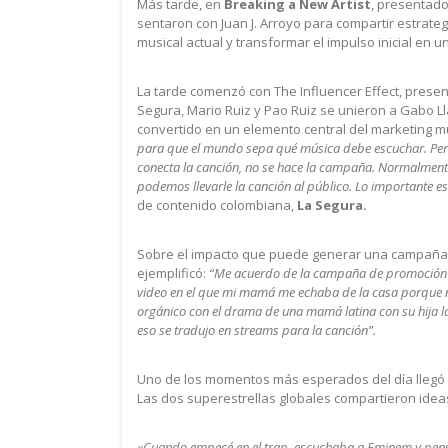
Más tarde, en
Breaking a New Artist
, presentado
sentaron con Juan J. Arroyo para compartir estrat
musical actual y transformar el impulso inicial en u
La tarde comenzó con The Influencer Effect, presen
Segura, Mario Ruiz y Pao Ruiz se unieron a Gabo Ll
convertido en un elemento central del marketing mu
para que el mundo sepa qué música debe escuchar. Pero
conecta la canción, no se hace la campaña. Normalmente
podemos llevarle la canción al público. Lo importante es
de contenido colombiana,
La Segura.
Sobre el impacto que puede generar una campaña m
ejemplificó:
“Me acuerdo de la campaña de promoción con
video en el que mi mamá me echaba de la casa porque no s
orgánico con el drama de una mamá latina con su hija lat
eso se tradujo en streams para la canción”.
Uno de los momentos más esperados del día llegó 
Las dos superestrellas globales compartieron ideas
«Cuando empecé en el trap, escuchaba a Eminem y pensé: