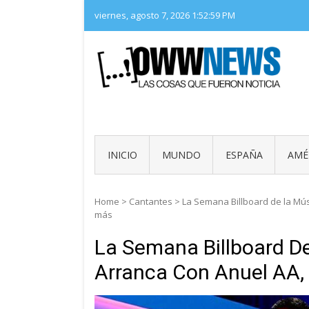
Skip
viernes, agosto 7, 2026
1:53:00 PM
to
content
LAS 
OWW
INICIO
MUNDO
ESPAÑA
AMÉ
Home
>
Cantantes
>
La Semana Billboard de la Mús
más
La Semana Billboard D
Arranca Con Anuel AA, 