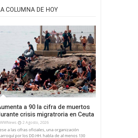
LA COLUMNA DE HOY
umenta a 90 la cifra de muertos
urante crisis migratroria en Ceuta
WWNews
2 Agosto, 2026
ese a las cifras oficiales, una organización
arroquí por los DD.HH. habla de al menos 130