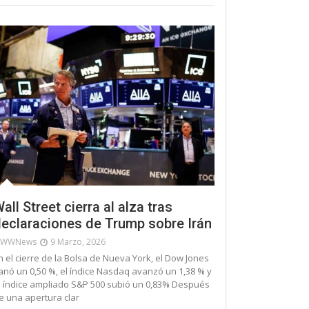
all Street cierra al alza tras
eclaraciones de Trump sobre Irán
WWNews
9 Marzo, 2026
n el cierre de la Bolsa de Nueva York, el Dow Jones
anó un 0,50 %, el índice Nasdaq avanzó un 1,38 % y
l índice ampliado S&P 500 subió un 0,83% Después
e una apertura clar