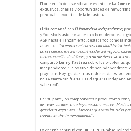
El primer día de este vibrante evento de
La Semana
exclusivos, charlas y oportunidades de networking 
principales expertos de la industria.
El día comenzó con
El Poder de la Independencia,
pres
y Yon MadMusick se unieron a la moderadora Ingrid 
A&R hasta el lanzamiento, destacando cómo la inde
auténtica.
“Yo empecé mi carrera con MadMusick, tenía
En ese camino me desilusioné mucho del negocio, cuando 
dieron un millón de dólares, y a mí me dieron 40 mil por
compartió
Lenny Tavárez
sobre los problemas que 
independiente. “Lo positivo de ser independiente e
proyectar. Hoy, gracias a las redes sociales, pod
no se siente tan fuerte. Las disqueras independien
valor real”.
Por su parte, los compositores y productores Yan
las redes sociales, pero hay que saber usarlas. Muchos 
grandes te exigen eso. El error es que usan las redes p
cuando les das tu personalidad”.
La energía continuó con
BRESH & Zumba
: Bailand