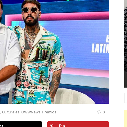
B
s
,
Culturales
,
OWWNews
,
Premios
0
et
Pin