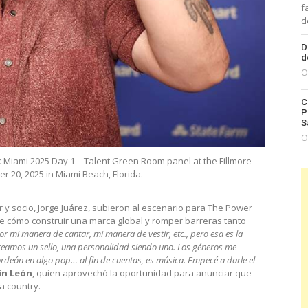
f
d
D
d
O
C
P
S
O
k Miami 2025 Day 1 – Talent Green Room panel at the Fillmore
 20, 2025 in Miami Beach, Florida.
 y socio, Jorge Juárez, subieron al escenario para The Power
e cómo construir una marca global y romper barreras tanto
r mi manera de cantar, mi manera de vestir, etc., pero esa es la
creamos un sello, una personalidad siendo uno. Los géneros me
rdeón en algo pop… al fin de cuentas, es música. Empecé a darle el
ín León
, quien aprovechó la oportunidad para anunciar que
 country.