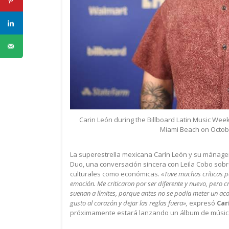
Carin León during the Billboard Latin Music Wee
Miami Beach on October
La superestrella mexicana Carín León y su mánager
Duo, una conversación sincera con Leila Cobo sobr
culturales como económicas.
«Tuve muchas críticas po
emoción. Me criticaron por ser diferente y nuevo, pero 
suenan a límites, porque antes no se podía meter un aco
gusto al corazón y dejar las reglas fuera»,
expresó
Car
próximamente estará lanzando un álbum de música