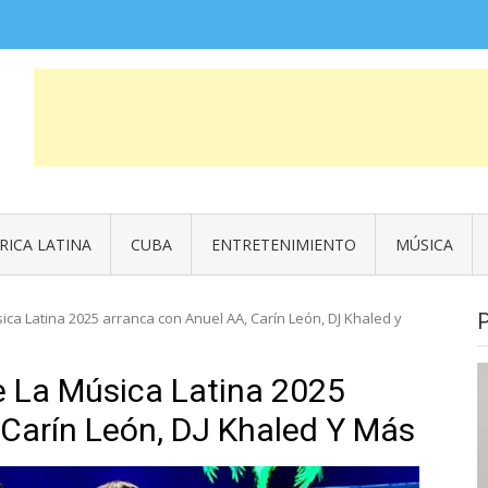
COSAS QUE FUERON NOTICIA
News
RICA LATINA
CUBA
ENTRETENIMIENTO
MÚSICA
ica Latina 2025 arranca con Anuel AA, Carín León, DJ Khaled y
e La Música Latina 2025
Carín León, DJ Khaled Y Más