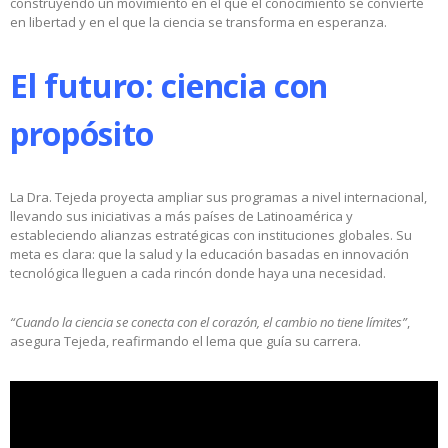
construyendo un movimiento en el que el conocimiento se convierte
en libertad y en el que la ciencia se transforma en esperanza.
El futuro: ciencia con
propósito
La Dra. Tejeda proyecta ampliar sus programas a nivel internacional,
llevando sus iniciativas a más países de Latinoamérica y
estableciendo alianzas estratégicas con instituciones globales. Su
meta es clara: que la salud y la educación basadas en innovación
tecnológica lleguen a cada rincón donde haya una necesidad.
“Cuando la ciencia se conecta con el corazón, el cambio no tiene límites”
,
asegura Tejeda, reafirmando el lema que guía su carrera.