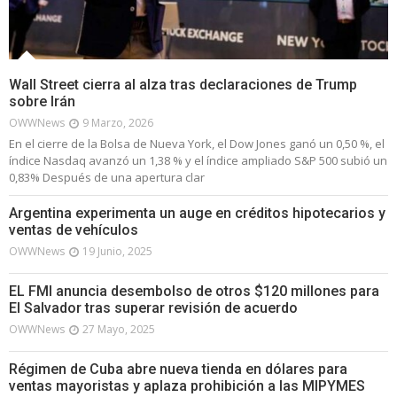
Wall Street cierra al alza tras declaraciones de Trump
sobre Irán
OWWNews
9 Marzo, 2026
En el cierre de la Bolsa de Nueva York, el Dow Jones ganó un 0,50 %, el
índice Nasdaq avanzó un 1,38 % y el índice ampliado S&P 500 subió un
0,83% Después de una apertura clar
Argentina experimenta un auge en créditos hipotecarios y
ventas de vehículos
OWWNews
19 Junio, 2025
EL FMI anuncia desembolso de otros $120 millones para
El Salvador tras superar revisión de acuerdo
OWWNews
27 Mayo, 2025
Régimen de Cuba abre nueva tienda en dólares para
ventas mayoristas y aplaza prohibición a las MIPYMES