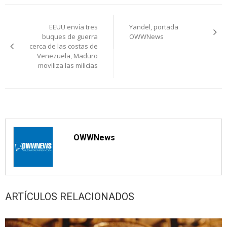
Navegación
EEUU envía tres
Yandel, portada
de
buques de guerra
OWWNews
cerca de las costas de
entradas
Venezuela, Maduro
moviliza las milicias
OWWNews
ARTÍCULOS RELACIONADOS