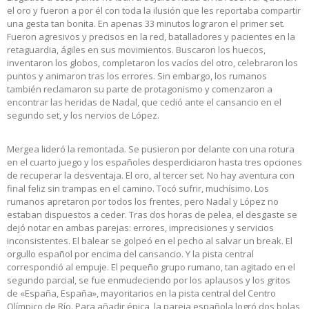
el oro y fueron a por él con toda la ilusión que les reportaba compartir
una gesta tan bonita. En apenas 33 minutos lograron el primer set.
Fueron agresivos y precisos en la red, batalladores y pacientes en la
retaguardia, ágiles en sus movimientos. Buscaron los huecos,
inventaron los globos, completaron los vacíos del otro, celebraron los
puntos y animaron tras los errores. Sin embargo, los rumanos
también reclamaron su parte de protagonismo y comenzaron a
encontrar las heridas de Nadal, que cedió ante el cansancio en el
segundo set, y los nervios de López.
Mergea lideró la remontada. Se pusieron por delante con una rotura
en el cuarto juego y los españoles desperdiciaron hasta tres opciones
de recuperar la desventaja. El oro, al tercer set. No hay aventura con
final feliz sin trampas en el camino. Tocó sufrir, muchísimo. Los
rumanos apretaron por todos los frentes, pero Nadal y López no
estaban dispuestos a ceder. Tras dos horas de pelea, el desgaste se
dejó notar en ambas parejas: errores, imprecisiones y servicios
inconsistentes. El balear se golpeó en el pecho al salvar un break. El
orgullo español por encima del cansancio. Y la pista central
correspondió al empuje. El pequeño grupo rumano, tan agitado en el
segundo parcial, se fue enmudeciendo por los aplausos y los gritos
de «España, España», mayoritarios en la pista central del Centro
Olímpico de Río. Para añadir épica, la pareja española logró dos bolas