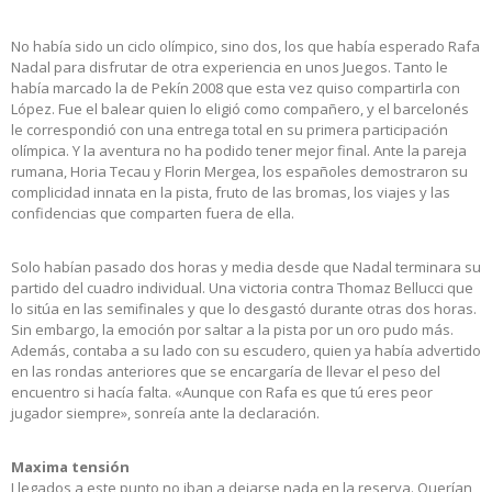
No había sido un ciclo olímpico, sino dos, los que había esperado Rafa
Nadal para disfrutar de otra experiencia en unos Juegos. Tanto le
había marcado la de Pekín 2008 que esta vez quiso compartirla con
López. Fue el balear quien lo eligió como compañero, y el barcelonés
le correspondió con una entrega total en su primera participación
olímpica. Y la aventura no ha podido tener mejor final. Ante la pareja
rumana, Horia Tecau y Florin Mergea, los españoles demostraron su
complicidad innata en la pista, fruto de las bromas, los viajes y las
confidencias que comparten fuera de ella.
Solo habían pasado dos horas y media desde que Nadal terminara su
partido del cuadro individual. Una victoria contra Thomaz Bellucci que
lo sitúa en las semifinales y que lo desgastó durante otras dos horas.
Sin embargo, la emoción por saltar a la pista por un oro pudo más.
Además, contaba a su lado con su escudero, quien ya había advertido
en las rondas anteriores que se encargaría de llevar el peso del
encuentro si hacía falta. «Aunque con Rafa es que tú eres peor
jugador siempre», sonreía ante la declaración.
Maxima tensión
Llegados a este punto no iban a dejarse nada en la reserva. Querían