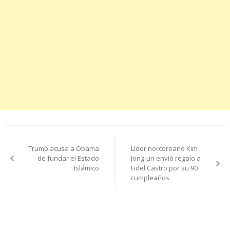
Navegación
Trump acusa a Obama
Líder norcoreano Kim
de
de fundar el Estado
Jong-un envió regalo a
Islámico
Fidel Castro por su 90
entradas
cumpleaños