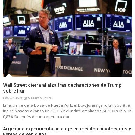
Wall Street cierra al alza tras declaraciones de Trump
sobre Irán
OWWNews
9 Marzo, 2026
En el cierre de la Bolsa de Nueva York, el Dow Jones ganó un 0,50 %, el
índice Nasdaq avanzó un 1,38 % y el índice ampliado S&P 500 subió un
0,83% Después de una apertura clar
Argentina experimenta un auge en créditos hipotecarios y
ventas de vehículos