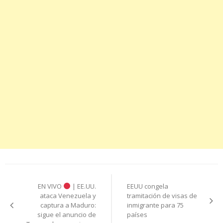
Navegación
EN VIVO
| EE.UU.
EEUU congela
de
ataca Venezuela y
tramitación de visas de
captura a Maduro:
inmigrante para 75
entradas
sigue el anuncio de
países