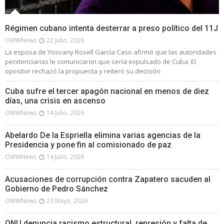
Régimen cubano intenta desterrar a preso político del 11J
OWWNews
22 Julio, 2026
La esposa de Yosvany Rosell García Caso afirmó que las autoridades
penitenciarias le comunicaron que sería expulsado de Cuba. El
opositor rechazó la propuesta y reiteró su decisión
Cuba sufre el tercer apagón nacional en menos de diez
días, una crisis en ascenso
OWWNews
14 Julio, 2026
Abelardo De la Espriella elimina varias agencias de la
Presidencia y pone fin al comisionado de paz
OWWNews
14 Julio, 2026
Acusaciones de corrupción contra Zapatero sacuden al
Gobierno de Pedro Sánchez
OWWNews
23 Mayo, 2026
ONU denuncia racismo estructural, represión y falta de