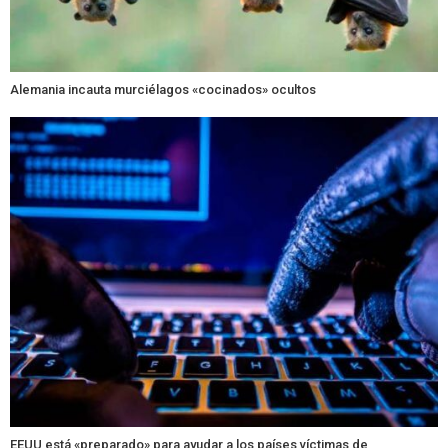
Alemania incauta murciélagos «cocinados» ocultos
EEUU está «preparado» para ayudar a los países víctimas de