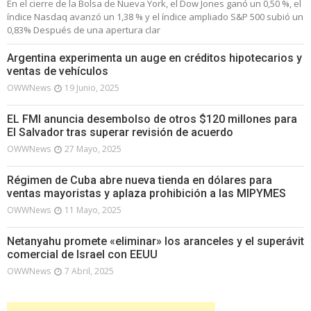
En el cierre de la Bolsa de Nueva York, el Dow Jones ganó un 0,50 %, el
índice Nasdaq avanzó un 1,38 % y el índice ampliado S&P 500 subió un
0,83% Después de una apertura clar
Argentina experimenta un auge en créditos hipotecarios y
ventas de vehículos
OWWNews
19 Junio, 2025
EL FMI anuncia desembolso de otros $120 millones para
El Salvador tras superar revisión de acuerdo
OWWNews
27 Mayo, 2025
Régimen de Cuba abre nueva tienda en dólares para
ventas mayoristas y aplaza prohibición a las MIPYMES
OWWNews
11 Mayo, 2025
Netanyahu promete «eliminar» los aranceles y el superávit
comercial de Israel con EEUU
OWWNews
7 Abril, 2025