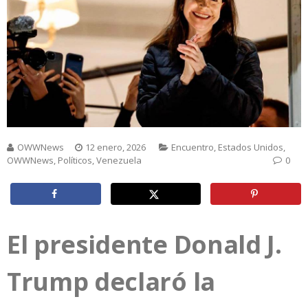
OWWNews
12 enero, 2026
Encuentro
,
Estados Unidos
,
OWWNews
,
Políticos
,
Venezuela
0
El presidente Donald J.
Trump declaró la