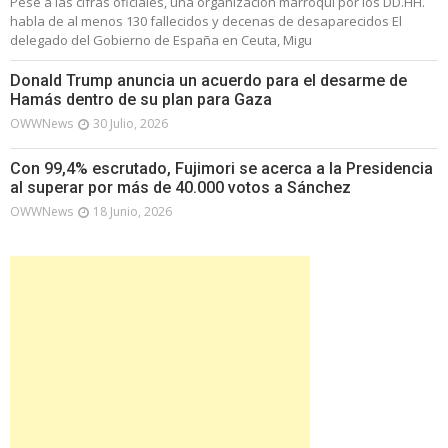
Pese a las cifras oficiales, una organización marroquí por los DD.HH.
habla de al menos 130 fallecidos y decenas de desaparecidos El
delegado del Gobierno de España en Ceuta, Migu
Donald Trump anuncia un acuerdo para el desarme de
Hamás dentro de su plan para Gaza
OWWNews
30 Julio, 2026
Con 99,4% escrutado, Fujimori se acerca a la Presidencia
al superar por más de 40.000 votos a Sánchez
OWWNews
18 Junio, 2026