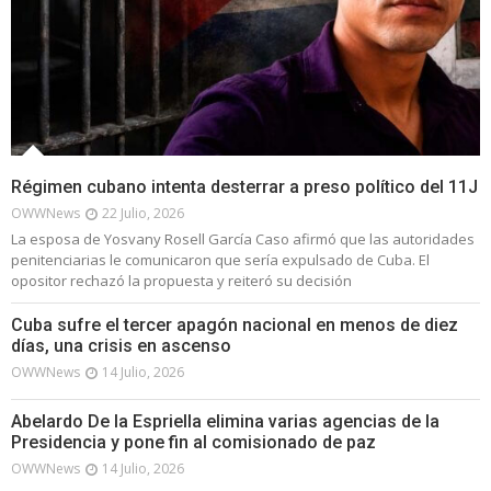
Régimen cubano intenta desterrar a preso político del 11J
OWWNews
22 Julio, 2026
La esposa de Yosvany Rosell García Caso afirmó que las autoridades
penitenciarias le comunicaron que sería expulsado de Cuba. El
opositor rechazó la propuesta y reiteró su decisión
Cuba sufre el tercer apagón nacional en menos de diez
días, una crisis en ascenso
OWWNews
14 Julio, 2026
Abelardo De la Espriella elimina varias agencias de la
Presidencia y pone fin al comisionado de paz
OWWNews
14 Julio, 2026