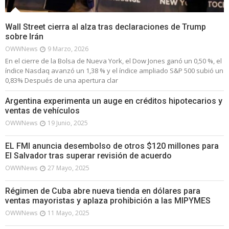
Wall Street cierra al alza tras declaraciones de Trump
sobre Irán
OWWNews
9 Marzo, 2026
En el cierre de la Bolsa de Nueva York, el Dow Jones ganó un 0,50 %, el
índice Nasdaq avanzó un 1,38 % y el índice ampliado S&P 500 subió un
0,83% Después de una apertura clar
Argentina experimenta un auge en créditos hipotecarios y
ventas de vehículos
OWWNews
19 Junio, 2025
EL FMI anuncia desembolso de otros $120 millones para
El Salvador tras superar revisión de acuerdo
OWWNews
27 Mayo, 2025
Régimen de Cuba abre nueva tienda en dólares para
ventas mayoristas y aplaza prohibición a las MIPYMES
OWWNews
11 Mayo, 2025