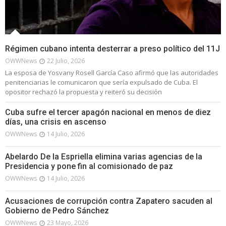
Régimen cubano intenta desterrar a preso político del 11J
OWWNews
22 Julio, 2026
La esposa de Yosvany Rosell García Caso afirmó que las autoridades
penitenciarias le comunicaron que sería expulsado de Cuba. El
opositor rechazó la propuesta y reiteró su decisión
Cuba sufre el tercer apagón nacional en menos de diez
días, una crisis en ascenso
OWWNews
14 Julio, 2026
Abelardo De la Espriella elimina varias agencias de la
Presidencia y pone fin al comisionado de paz
OWWNews
14 Julio, 2026
Acusaciones de corrupción contra Zapatero sacuden al
Gobierno de Pedro Sánchez
OWWNews
23 Mayo, 2026