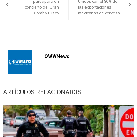
de
participará en
Unidos con el 80% de
concierto del Gran
las exportaciones
entradas
Combo P.Rico
mexicanas de cerveza
OWWNews
ARTÍCULOS RELACIONADOS