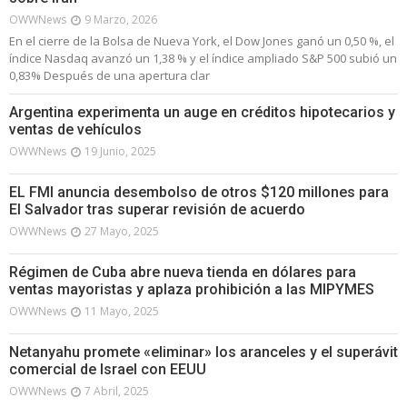
OWWNews
9 Marzo, 2026
En el cierre de la Bolsa de Nueva York, el Dow Jones ganó un 0,50 %, el
índice Nasdaq avanzó un 1,38 % y el índice ampliado S&P 500 subió un
0,83% Después de una apertura clar
Argentina experimenta un auge en créditos hipotecarios y
ventas de vehículos
OWWNews
19 Junio, 2025
EL FMI anuncia desembolso de otros $120 millones para
El Salvador tras superar revisión de acuerdo
OWWNews
27 Mayo, 2025
Régimen de Cuba abre nueva tienda en dólares para
ventas mayoristas y aplaza prohibición a las MIPYMES
OWWNews
11 Mayo, 2025
Netanyahu promete «eliminar» los aranceles y el superávit
comercial de Israel con EEUU
OWWNews
7 Abril, 2025