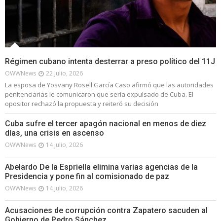
Régimen cubano intenta desterrar a preso político del 11J
OWWNews
22 Julio, 2026
La esposa de Yosvany Rosell García Caso afirmó que las autoridades
penitenciarias le comunicaron que sería expulsado de Cuba. El
opositor rechazó la propuesta y reiteró su decisión
Cuba sufre el tercer apagón nacional en menos de diez
días, una crisis en ascenso
OWWNews
14 Julio, 2026
Abelardo De la Espriella elimina varias agencias de la
Presidencia y pone fin al comisionado de paz
OWWNews
14 Julio, 2026
Acusaciones de corrupción contra Zapatero sacuden al
Gobierno de Pedro Sánchez