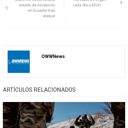
de
estado de excepción
cada día a EEUU
en Ecuador tras
entradas
ataque
OWWNews
ARTÍCULOS RELACIONADOS