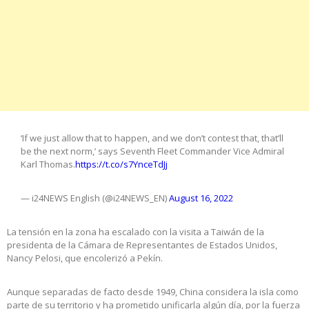
‘If we just allow that to happen, and we don’t contest that, that’ll
be the next norm,’ says Seventh Fleet Commander Vice Admiral
Karl Thomas.
https://t.co/s7YnceTdJj
— i24NEWS English (@i24NEWS_EN)
August 16, 2022
La tensión en la zona ha escalado con la visita a Taiwán de la
presidenta de la Cámara de Representantes de Estados Unidos,
Nancy Pelosi, que encolerizó a Pekín.
Aunque separadas de facto desde 1949, China considera la isla como
parte de su territorio y ha prometido unificarla algún día, por la fuerza