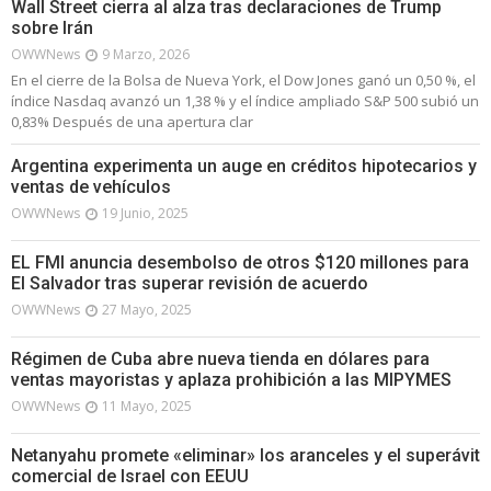
Wall Street cierra al alza tras declaraciones de Trump
sobre Irán
OWWNews
9 Marzo, 2026
En el cierre de la Bolsa de Nueva York, el Dow Jones ganó un 0,50 %, el
índice Nasdaq avanzó un 1,38 % y el índice ampliado S&P 500 subió un
0,83% Después de una apertura clar
Argentina experimenta un auge en créditos hipotecarios y
ventas de vehículos
OWWNews
19 Junio, 2025
EL FMI anuncia desembolso de otros $120 millones para
El Salvador tras superar revisión de acuerdo
OWWNews
27 Mayo, 2025
Régimen de Cuba abre nueva tienda en dólares para
ventas mayoristas y aplaza prohibición a las MIPYMES
OWWNews
11 Mayo, 2025
Netanyahu promete «eliminar» los aranceles y el superávit
comercial de Israel con EEUU